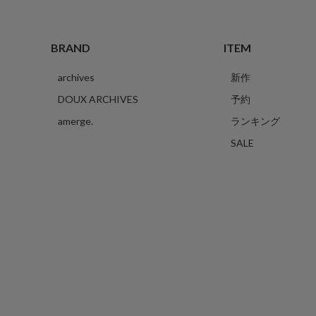
BRAND
ITEM
archives
新作
DOUX ARCHIVES
予約
amerge.
ランキング
SALE