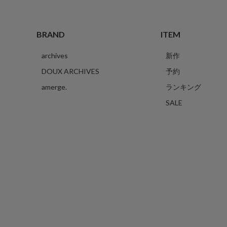
BRAND
ITEM
archives
新作
DOUX ARCHIVES
予約
amerge.
ランキング
SALE