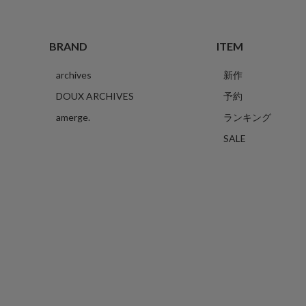
BRAND
ITEM
archives
新作
DOUX ARCHIVES
予約
amerge.
ランキング
SALE