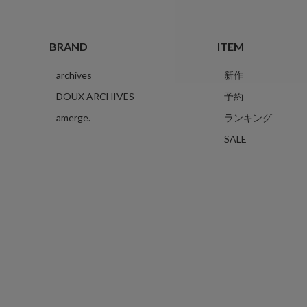
BRAND
ITEM
archives
新作
DOUX ARCHIVES
予約
amerge.
ランキング
SALE