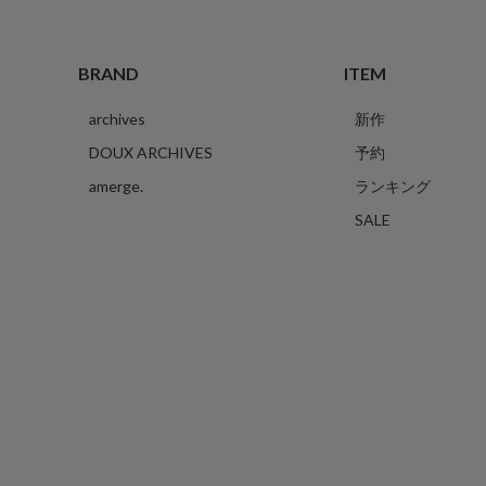
BRAND
ITEM
archives
新作
DOUX ARCHIVES
予約
amerge.
ランキング
SALE