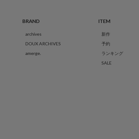
BRAND
ITEM
archives
新作
DOUX ARCHIVES
予約
amerge.
ランキング
SALE