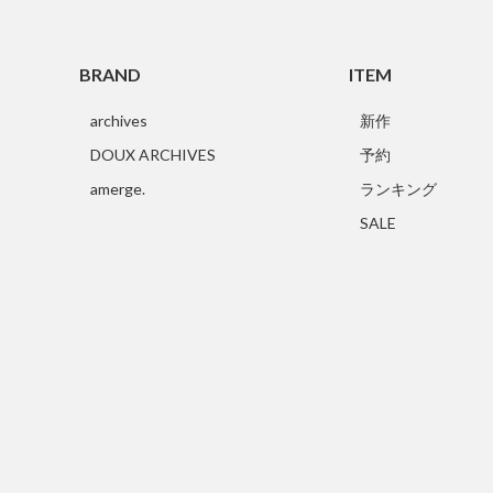
BRAND
ITEM
archives
新作
DOUX ARCHIVES
予約
amerge.
ランキング
SALE