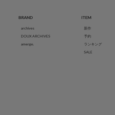
BRAND
ITEM
archives
新作
DOUX ARCHIVES
予約
amerge.
ランキング
SALE