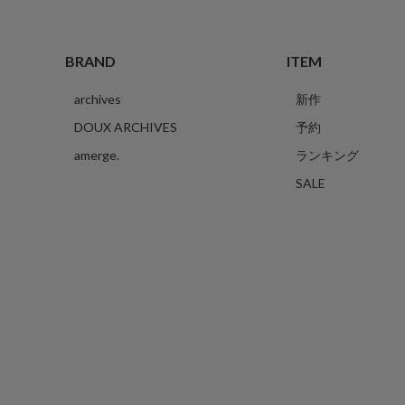
BRAND
ITEM
archives
新作
DOUX ARCHIVES
予約
amerge.
ランキング
SALE