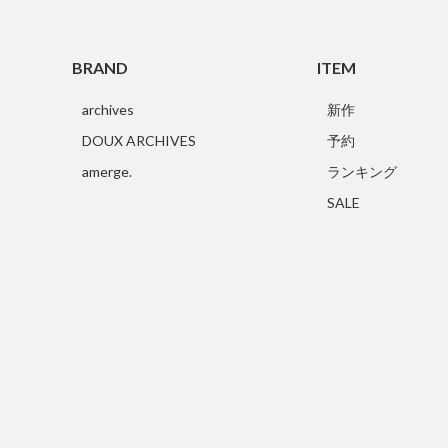
BRAND
ITEM
archives
新作
DOUX ARCHIVES
予約
amerge.
ランキング
SALE