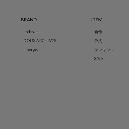
BRAND
ITEM
archives
新作
DOUX ARCHIVES
予約
amerge.
ランキング
SALE