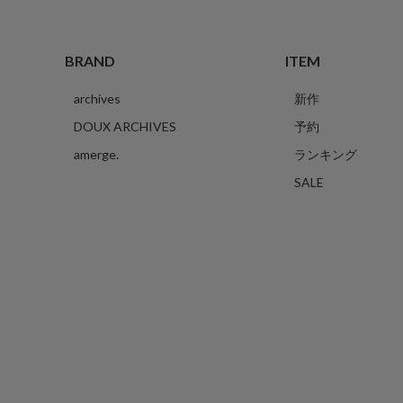
BRAND
ITEM
archives
新作
DOUX ARCHIVES
予約
amerge.
ランキング
SALE