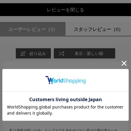
レビューを閉じる
ユーザーレビュー
（2）
スタッフレビュー
（0）
絞り込み
表示：新しい順
2025.8.13
ヘビロテトップスになりました
サイズ：F
カラー：BLACK
ちろぷー
年代:
50代
性別:
女性
身長:
146～150cm
体型:
小柄
靴のサイズ:
～23cm
普段の服のサイズ:
S
都道府県:
福島県
私は身長が低いため、トップスでも合わせづらい長さの服が多かった