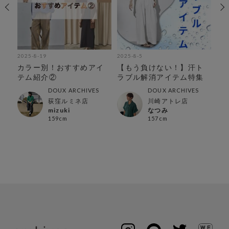
2025-8-19
2025-8-5
202
ップ
カラー別！おすすめアイ
【もう負けない！】汗ト
マ
テム紹介②
ラブル解消アイテム特集
足し
DOUX ARCHIVES
DOUX ARCHIVES
荻窪ルミネ店
川崎アトレ店
mizuki
なつみ
159cm
157cm