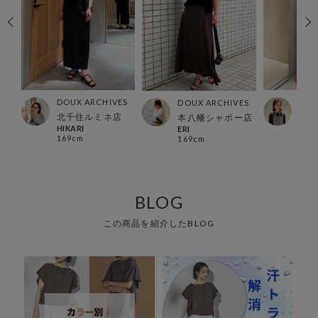
ES
DOUX ARCHIVES
DOU
DOUX ARCHIVES
北千住ルミネ店
横浜
本八幡シャポー店
HIKARI
Hosh
ERI
169cm
153
169cm
BLOG
この商品を紹介したBLOG