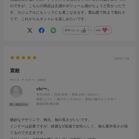
のですが、こちらの商品は丈感やボリューム感がちょうど良かったで
す。カジュアルにもシックにも着こなせます。重ね着で秋まで着れそ
うで、これからもオシャレを楽しみたいです。
参考になった
0
Like!
0
2025.7.28
素敵
サイズ：F
カラー：GRAY
chi〜。
年代:
50代
性別:
女性
身長:
156～160cm
体型:
ふつう
靴のサイズ:
24cm
普段の服のサイズ:
M
都道府県:
東京都
微妙なデザインで、胸元、袖の長さがいいです。
インナーは必要ですが、綺麗なV加減で女性らしく、袖も案外長さが保
てるので大丈夫です。