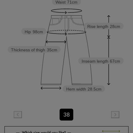
Waist
71cm
Rise length
28cm
Hip
98cm
Thickness of thigh
35cm
Inseam length
67cm
Hem width
28.5cm
38