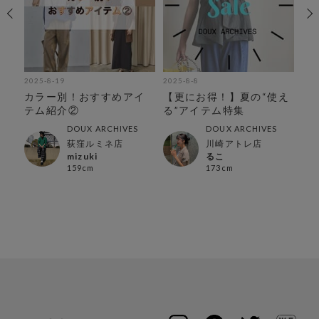
2025-8-19
2025-8-8
202
に
カラー別！おすすめアイ
【更にお得！】夏の“使え
【
〜
テム紹介②
る”アイテム特集
ラ
DOUX ARCHIVES
DOUX ARCHIVES
店
荻窪ルミネ店
川崎アトレ店
mizuki
るこ
159cm
173cm