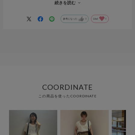
もう少し光沢のある素材で落ち感がある方が良いと思います
続きを読む
シャツをインにして着ないとならないので万能とはいきませんでした
参考になった
0
Like!
0
COORDINATE
この商品を使ったCOORDINATE