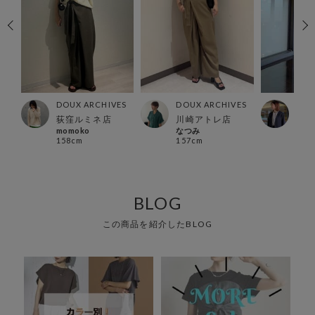
ES
DOUX ARCHIVES
DOUX ARCHIVES
DOU
荻窪ルミネ店
川崎アトレ店
有楽
momoko
なつみ
Ura
158cm
157cm
157
BLOG
この商品を紹介したBLOG