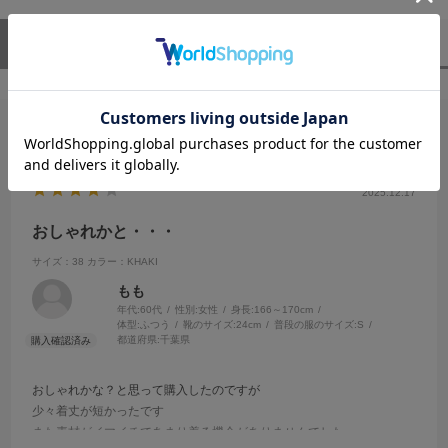
ユーザーレビュー
（1）
スタッフレビュー
（0）
絞り込み
表示：新しい順
2025.12.17
おしゃれかと・・・
サイズ：38
カラー：KHAKI
もも
年代:
60代
性別:
女性
身長:
166～170cm
体型:
ふつう
靴のサイズ:
24cm
普段の服のサイズ:
S
都道府県:
千葉県
おしゃれかな？と思って購入したのですが
少々着丈が短かったです
また素材がイマイチであまり着る機会がありませんでした