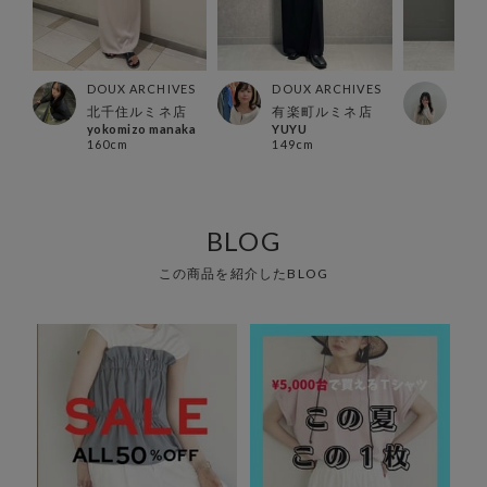
ES
DOUX ARCHIVES
DOUX ARCHIVES
DOU
北千住ルミネ店
有楽町ルミネ店
横浜
yokomizo manaka
YUYU
non
160cm
149cm
157
BLOG
この商品を紹介したBLOG