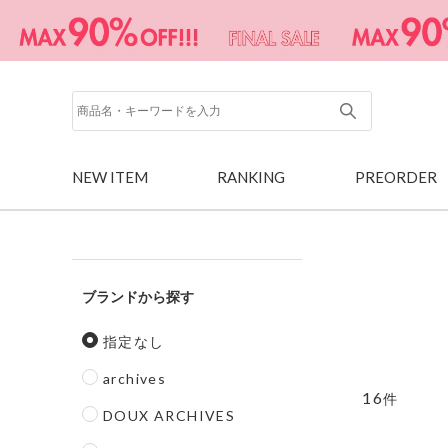
NEW ITEM
RANKING
PREORDER
ブランド
指定なし
archives
16
件
DOUX ARCHIVES