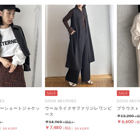
ES
DOUX ARCHIVES
DOUX ARCH
ーショートジャケッ
ウールライクサファリジレワンピ
ブラウスｘジ
ース
￥13,200
￥6,600
￥14,960
￥7,480
50％OFF
50％OFF