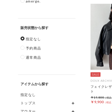
amerge.
販売状態
指定なし
予約商品
通常商品
DOUX ARCHIV
アイテム
フェイクレザ
ト
指定なし
￥19,800
￥9,900
トップス
アウター