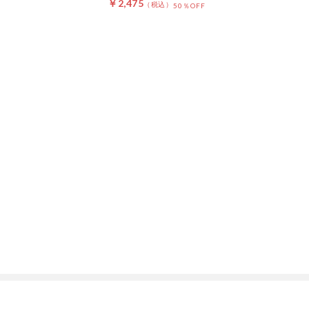
￥2,475
50％OFF