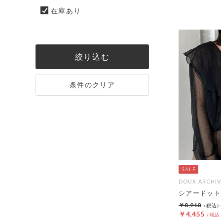
在庫あり
絞り込む
条件のクリア
DOUX ARCHIV
シアードット
￥8,910
￥4,455