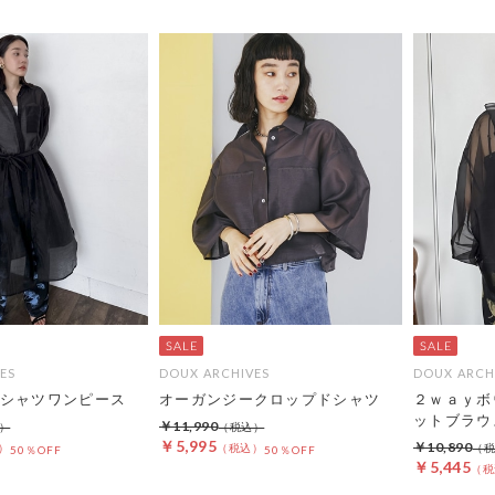
ES
DOUX ARCHIVES
DOUX ARCH
シャツワンピース
オーガンジークロップドシャツ
２ｗａｙボ
ットブラウ
￥11,990
￥5,995
￥10,890
50％OFF
50％OFF
￥5,445