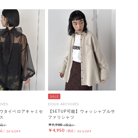
IVES
DOUX ARCHIVES
ウタイベロアキャミセ
【SETUP可能】ウォッシャブルサ
ス
ファリシャツ
￥9,900
￥4,950
50％OFF
50％OFF