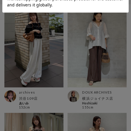
archives
DOUX ARCHIVES
渋谷109店
横浜ジョイナス店
あいみ
Hoshizaki
152cm
155cm