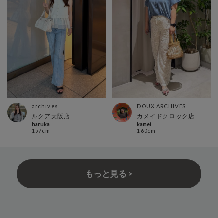
archives
DOUX ARCHIVES
ルクア大阪店
カメイドクロック店
haruka
kamei
157cm
160cm
もっと見る >