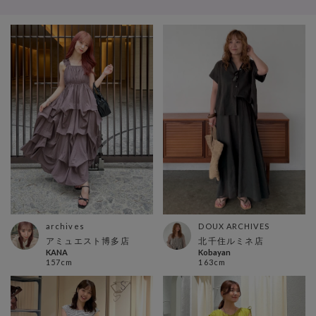
DOUX ARCHIVES
archives
北千住ルミネ店
アミュエスト博多店
Kobayan
KANA
163cm
157cm