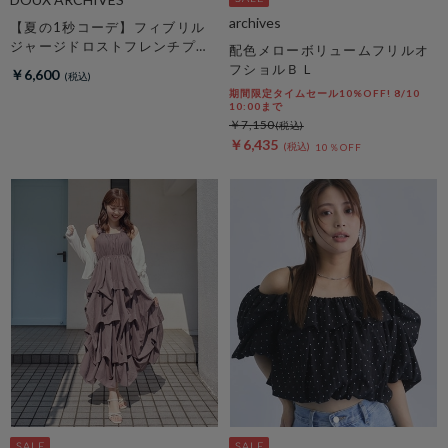
archives
【夏の1秒コーデ】フィブリル
ジャージドロストフレンチプル
配色メローボリュームフリルオ
オーバー
フショルＢＬ
￥6,600
期間限定タイムセール10%OFF! 8/10
10:00まで
￥7,150
￥6,435
10％OFF