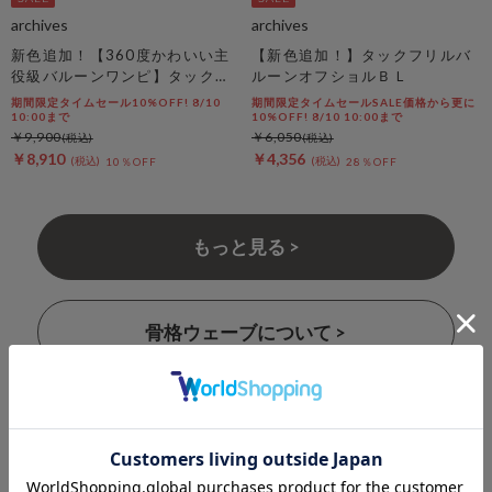
archives
archives
新色追加！【360度かわいい主
【新色追加！】タックフリルバ
役級バルーンワンピ】タックバ
ルーンオフショルＢＬ
ルーンノースリギャザーワンピ
期間限定タイムセール10%OFF! 8/10
期間限定タイムセールSALE価格から更に
ース
10:00まで
10%OFF! 8/10 10:00まで
￥9,900
￥6,050
￥8,910
￥4,356
10％OFF
28％OFF
もっと見る >
骨格ウェーブについて >
STAFF COORDINATE