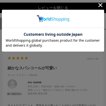
レビューを閉じる
ユーザーレビュー
（1）
スタッフレビュー
（0）
絞り込み
表示：新しい順
2025.3.26
細かなスパンコールが可愛い
サイズ：F
カラー：CREAM
no name
年代:
30代
性別:
女性
身長:
166～170cm
体型:
ふつう
靴のサイズ:
25cm
普段の服のサイズ:
M
都道府県:
神奈川県
タイトなリブニット、普段あまり買ったことがないので不安だったの