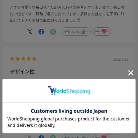
とても可愛くて毎日色々な組み合わせ方を考えてしまいます。毎日着
たいほどです！店舗で購入したのですが、店員さんはとても丁寧に対
応して下さり素敵な服に巡り会えました😊
参考になった
0
Like!
0
2026.5.26
デザイン性
サイズ：M
カラー：IVORY
no name
トレンドのドットにチョーカー付きのチュニックは、形もデザインも
全部がとても可愛かったです！
参考になった
0
Like!
1