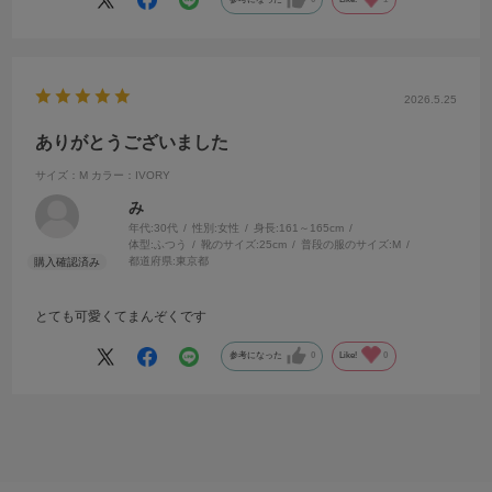
2026.5.25
ありがとうございました
サイズ：M
カラー：IVORY
み
年代:
30代
性別:
女性
身長:
161～165cm
体型:
ふつう
靴のサイズ:
25cm
普段の服のサイズ:
M
都道府県:
東京都
とても可愛くてまんぞくです
参考になった
0
Like!
0