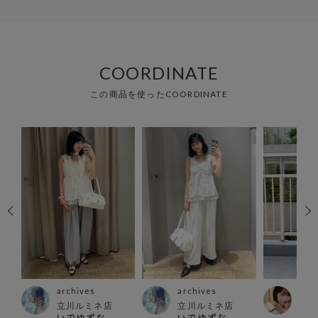
COORDINATE
この商品を使ったCOORDINATE
archives
archives
arc
ァイ
立川ルミネ店
立川ルミネ店
大宮
い で ゆ ず な
い で ゆ ず な
kan