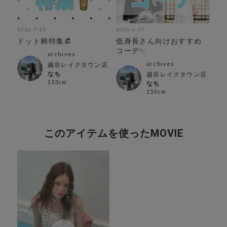
2026-7-15
2026-6-17
202
イ
ドット柄特集👒
低身長さん向けおすすめ
５
コーデ✨
キ
archives
archives
越谷レイクタウン店
なち
越谷レイクタウン店
153cm
なち
153cm
このアイテムを使ったMOVIE