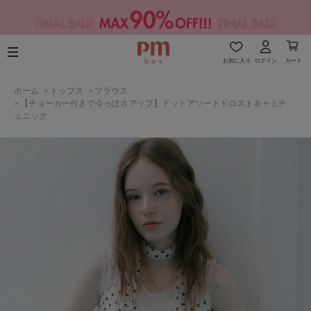
お気に入り
ログイン
カート
ホーム
>
トップス
>
ブラウス
>
【チョーカー付きで今っぽさアップ】ドットアソートドロストキャミチ
ュニック