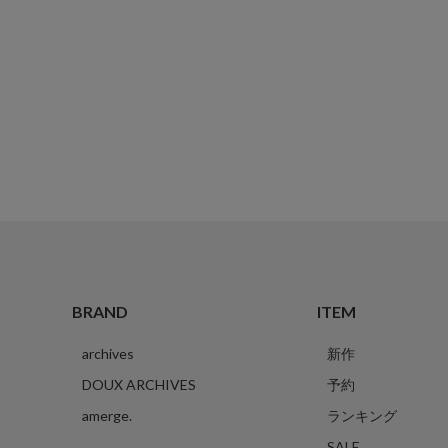
BRAND
ITEM
archives
新作
DOUX ARCHIVES
予約
amerge.
ランキング
SALE