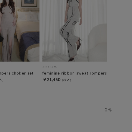
amerge.
mpers choker set
feminine ribbon sweat rompers
￥21,450
2
件