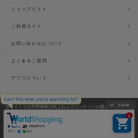
ショップリスト
ご利用ガイド
お問い合わせについて
よくあるご質問
アプリについて
当サイトでは利用体験の向上およびコンテンツの最適な提供、ト
会社概要
特定商取引法に基づく表記
ラフィックの分析を目的としてCookieを使用しています。
サイトの閲覧を継続された場合、Cookieの利用に同意したことも
ご利用規約
個人情報保護方針
のといたします。
詳細については
プライバシーポリシー
をご確認ください。
Copyright(C) P&M co.,ltd All Rights Reserved.