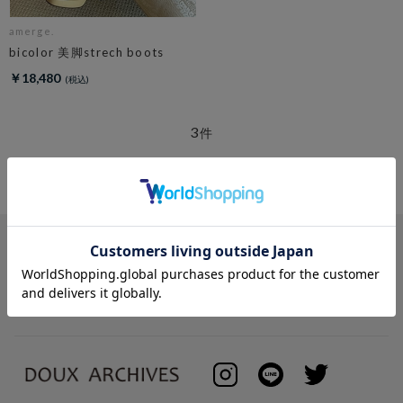
amerge.
bicolor 美脚strech boots
￥18,480
3
件