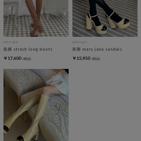
amerge.
amerge.
美脚 strech long boots
美脚 mary jane sandals
￥17,600
￥15,950