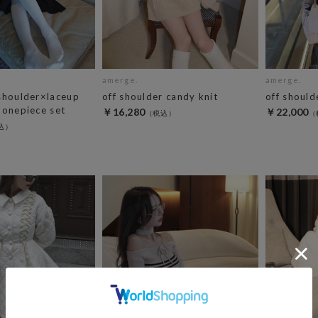
amerge.
amerge.
shoulder×laceup
off shoulder candy knit
off should
 onepiece set
￥16,280
￥22,000