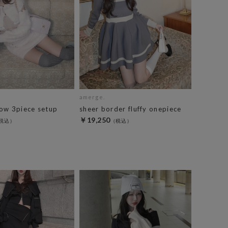
amerge.
ow 3piece setup
sheer border fluffy onepiece
￥19,250