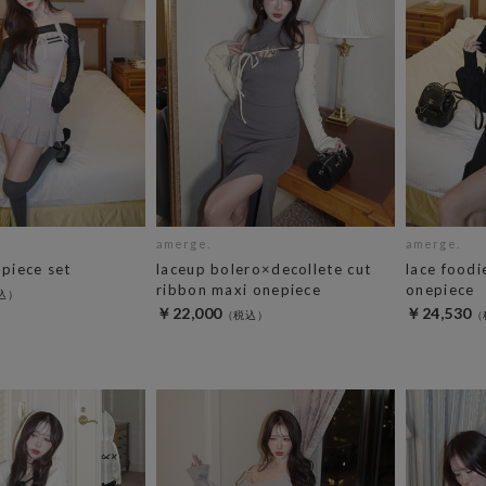
amerge.
amerge.
3piece set
laceup bolero×decollete cut
lace foodi
ribbon maxi onepiece
onepiece
￥22,000
￥24,530