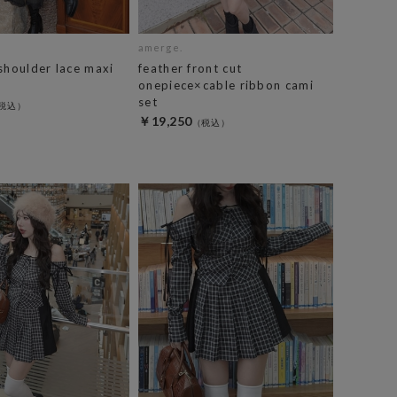
amerge.
shoulder lace maxi
feather front cut
onepiece×cable ribbon cami
set
￥19,250