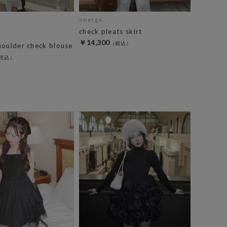
amerge.
check pleats skirt
￥14,300
houlder check blouse