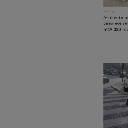
amerge.
feather foo
onepiece se
￥19,030