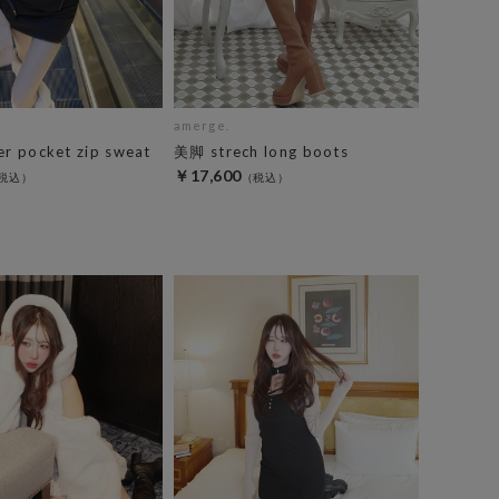
amerge.
er pocket zip sweat
美脚 strech long boots
￥17,600