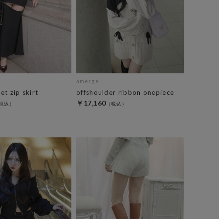
amerge.
t zip skirt
offshoulder ribbon onepiece
￥17,160