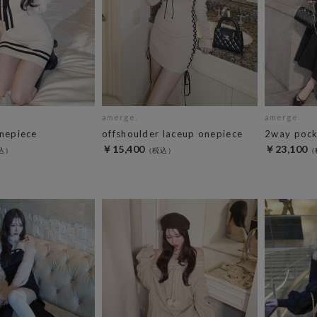
amerge.
amerge.
onepiece
offshoulder laceup onepiece
2way pocke
￥15,400
￥23,100