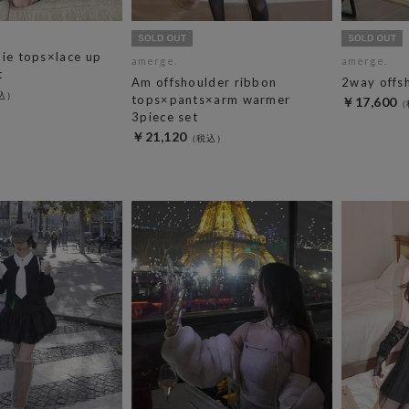
die tops×lace up
amerge.
amerge.
t
Am offshoulder ribbon
2way offs
tops×pants×arm warmer
￥17,600
3piece set
￥21,120