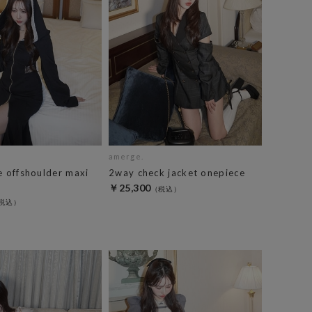
amerge.
e offshoulder maxi
2way check jacket onepiece
￥25,300