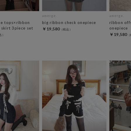
amerge.
amerge.
ie tops×ribbon
big ribbon check onepiece
ribbon off
skirt 3piece set
onepiece
￥19,580
￥19,580