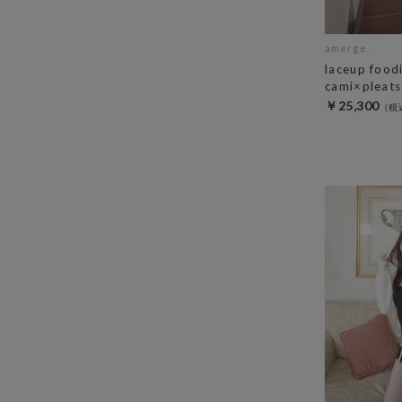
amerge.
laceup food
cami×pleats 
￥25,300