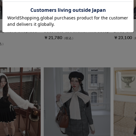
amerge.
amerge.
eup flare onepiece
decollete cut choker line setup
2way arm 
￥21,780
￥23,100