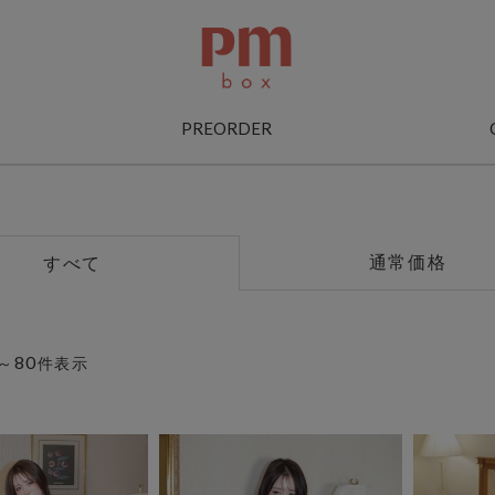
PREORDER
通常価格
すべて
80
～
件表示