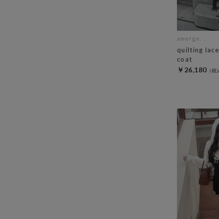
amerge.
quilting lac
coat
￥26,180