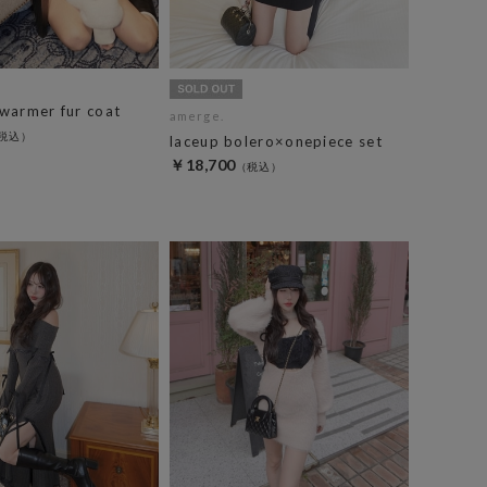
warmer fur coat
amerge.
laceup bolero×onepiece set
￥18,700