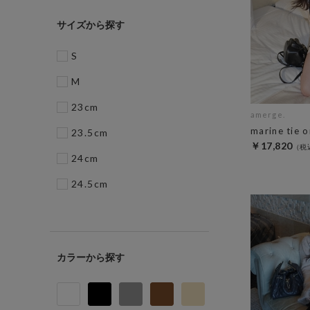
サイズ
S
M
23cm
amerge.
marine tie 
23.5cm
￥17,820
24cm
24.5cm
カラー