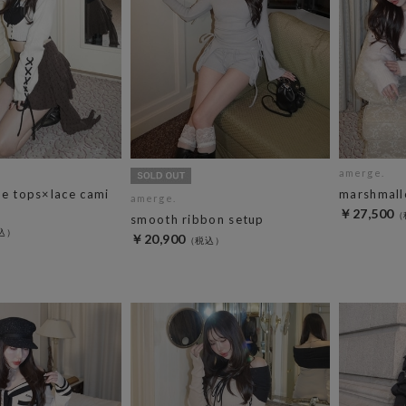
amerge.
ie tops×lace cami
marshmall
amerge.
￥27,500
smooth ribbon setup
￥20,900