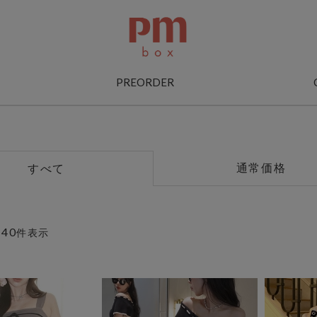
PREORDER
通常価格
すべて
40
～
件表示