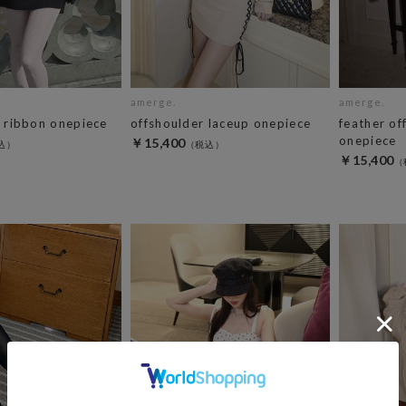
amerge.
amerge.
e ribbon onepiece
offshoulder laceup onepiece
feather of
onepiece
￥15,400
￥15,400