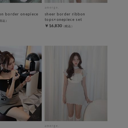
amerge.
ton border onepiece
sheer border ribbon
tops×onepiece set
￥16,830
amerge.