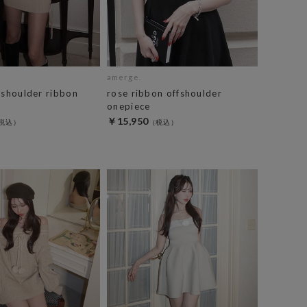
amerge.
fshoulder ribbon
rose ribbon offshoulder
onepiece
￥15,950