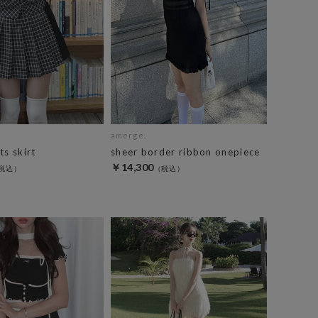
amerge.
ts skirt
sheer border ribbon onepiece
￥14,300