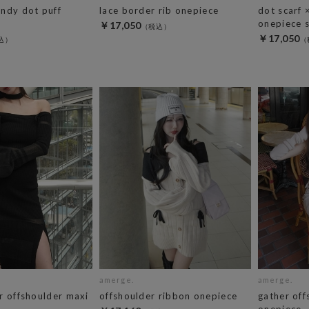
ndy dot puff
lace border rib onepiece
dot scarf 
onepiece 
￥17,050
￥17,050
amerge.
amerge.
r offshoulder maxi
offshoulder ribbon onepiece
gather of