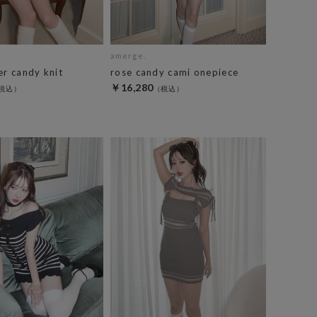
amerge.
er candy knit
rose candy cami onepiece
￥16,280