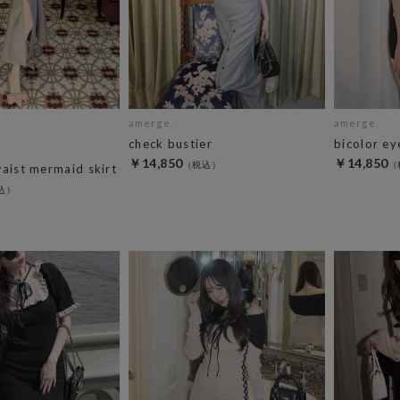
amerge.
amerge.
check bustier
bicolor ey
￥14,850
￥14,850
waist mermaid skirt