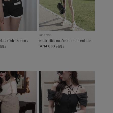
amerge.
elet ribbon tops
neck ribbon feather onepiece
￥14,850