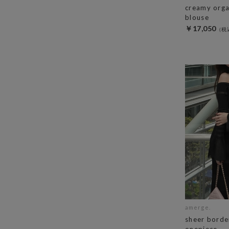
creamy orga
blouse
￥17,050
amerge.
sheer borde