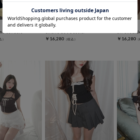
amerge.
amerge.
ne sandals
Cherie dot bustier
off should
￥16,280
￥16,280