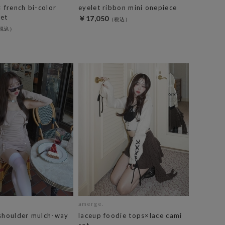
× french bi-color
eyelet ribbon mini onepiece
set
￥17,050
amerge.
fshoulder mulch-way
laceup foodie tops×lace cami