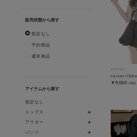
販売状態
指定なし
予約商品
通常商品
amerge.
corset ribb
￥9,020
アイテム
指定なし
トップス
アウター
パンツ