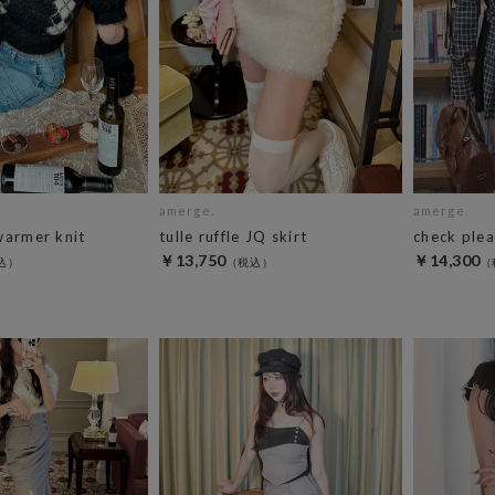
amerge.
amerge.
warmer knit
tulle ruffle JQ skirt
check plea
￥13,750
￥14,300