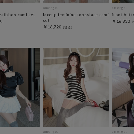
amerge.
amerge.
×ribbon cami set
laceup feminine tops×lace cami
front but
set
￥16,830
￥16,720
amerge.
amerge.