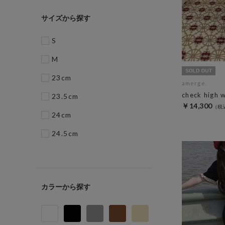
サイズ
S
M
23cm
amerge.
check high 
23.5cm
￥14,300
24cm
24.5cm
カラー