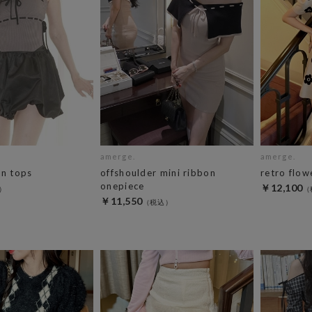
amerge.
amerge.
on tops
offshoulder mini ribbon
retro flow
onepiece
￥12,100
￥11,550