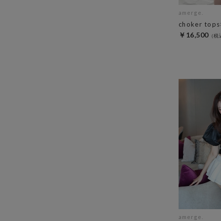
amerge.
choker tops
￥16,500
amerge.