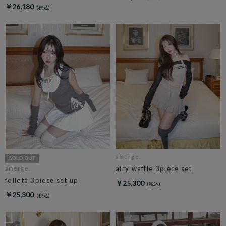
￥26,180
amerge.
airy waffle 3piece set
amerge.
folleta 3piece set up
￥25,300
￥25,300