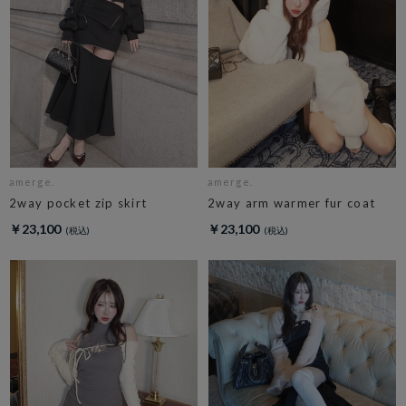
amerge.
amerge.
2way pocket zip skirt
2way arm warmer fur coat
￥23,100
￥23,100