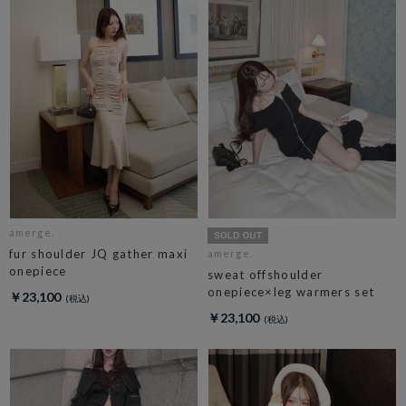
amerge.
fur shoulder JQ gather maxi
amerge.
onepiece
sweat offshoulder
onepiece×leg warmers set
￥23,100
￥23,100