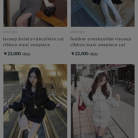
amerge.
amerge.
laceup bolero×decollete cut
feather oneshoulder×laceup
ribbon maxi onepiece
ribbon maxi onepiece set
￥22,000
￥22,000