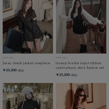
amerge.
amerge.
2way check jacket onepiece
laceup foodie tops×ribbon
cami×pleats skirt 3piece set
￥25,300
￥25,300