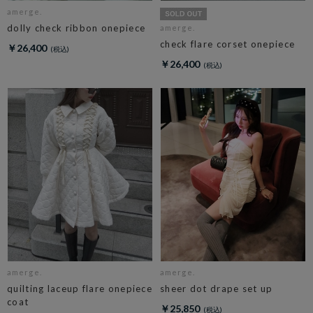
amerge.
dolly check ribbon onepiece
amerge.
check flare corset onepiece
￥26,400
￥26,400
amerge.
amerge.
quilting laceup flare onepiece
sheer dot drape set up
coat
￥25,850