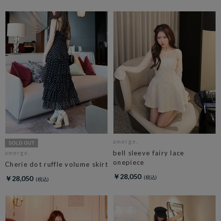
amerge.
bell sleeve fairy lace
amerge.
onepiece
Cherie dot ruffle volume skirt
￥28,050
￥28,050