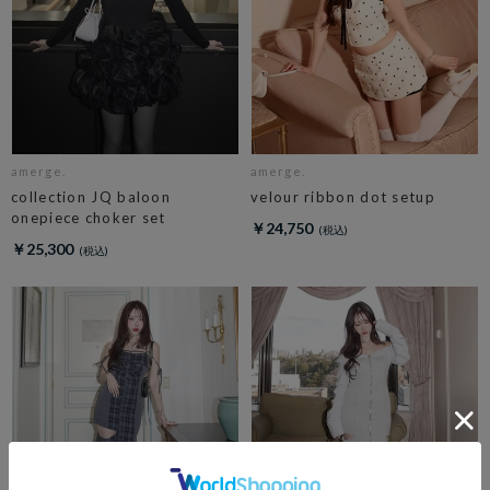
amerge.
amerge.
collection JQ baloon
velour ribbon dot setup
onepiece choker set
￥24,750
￥25,300