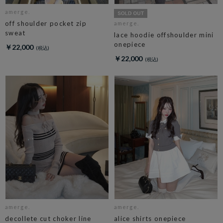
amerge.
off shoulder pocket zip
amerge.
sweat
lace hoodie offshoulder mini
onepiece
￥22,000
￥22,000
amerge.
amerge.
decollete cut choker line
alice shirts onepiece