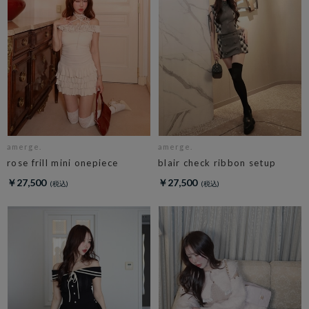
amerge.
amerge.
rose frill mini onepiece
blair check ribbon setup
￥27,500
￥27,500