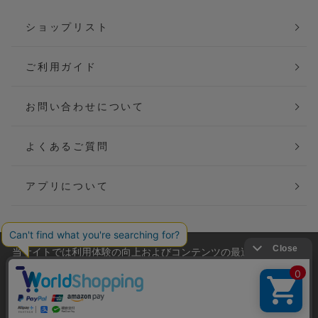
ショップリスト
ご利用ガイド
お問い合わせについて
よくあるご質問
アプリについて
当サイトでは利用体験の向上およびコンテンツの最適な提供、ト
会社概要
特定商取引法に基づく表記
ラフィックの分析を目的としてCookieを使用しています。
サイトの閲覧を継続された場合、Cookieの利用に同意したことも
ご利用規約
個人情報保護方針
のといたします。
詳細については
プライバシーポリシー
をご確認ください。