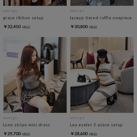
amerge.
amerge.
grace ribbon setup
laceup tiered ruffle onepiece
￥32,450
￥30,800
amerge.
amerge.
Lune stripe mini dress
Lea eyelet 3-piece setup
￥29,700
￥28,600