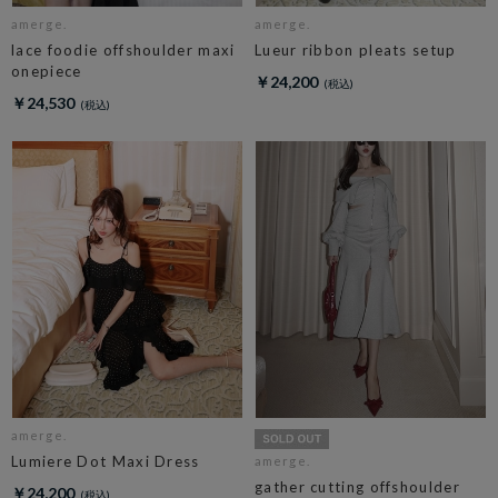
amerge.
amerge.
lace foodie offshoulder maxi
Lueur ribbon pleats setup
onepiece
￥24,200
￥24,530
amerge.
Lumiere Dot Maxi Dress
amerge.
gather cutting offshoulder
￥24,200