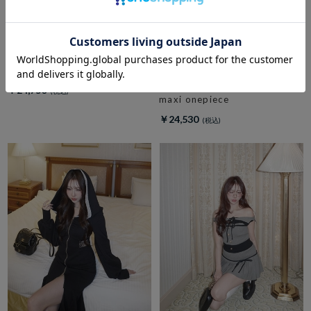
amerge.
check side slit maxi onepiece
amerge.
stripe shirt cutting sweat
￥24,750
maxi onepiece
￥24,530