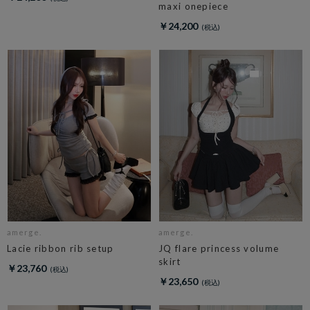
maxi onepiece
￥24,200
amerge.
amerge.
Lacie ribbon rib setup
JQ flare princess volume
skirt
￥23,760
￥23,650