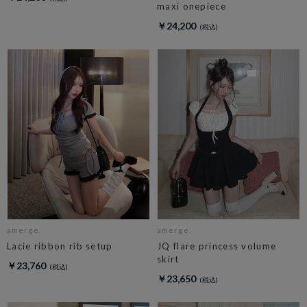
maxi onepiece
￥24,200
amerge.
amerge.
Lacie ribbon rib setup
JQ flare princess volume
skirt
￥23,760
￥23,650