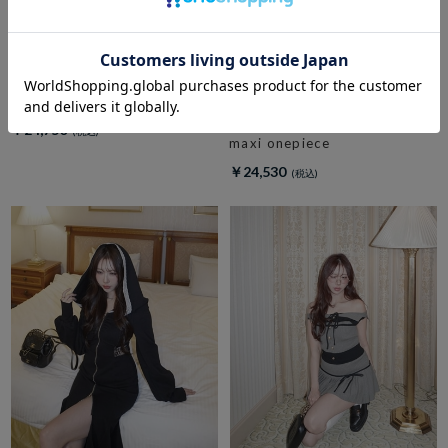
amerge.
check side slit maxi onepiece
amerge.
stripe shirt cutting sweat
￥24,750
maxi onepiece
￥24,530