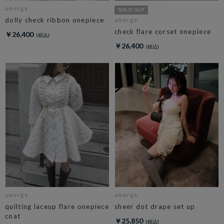
amerge.
dolly check ribbon onepiece
amerge.
check flare corset onepiece
￥26,400
￥26,400
amerge.
amerge.
quilting laceup flare onepiece
sheer dot drape set up
coat
￥25,850