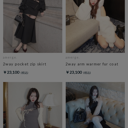
amerge.
amerge.
2way pocket zip skirt
2way arm warmer fur coat
￥23,100
￥23,100