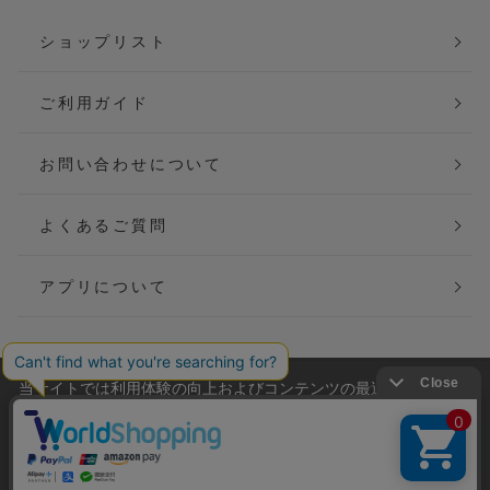
ショップリスト
ご利用ガイド
お問い合わせについて
よくあるご質問
アプリについて
当サイトでは利用体験の向上およびコンテンツの最適な提供、ト
会社概要
特定商取引法に基づく表記
ラフィックの分析を目的としてCookieを使用しています。
サイトの閲覧を継続された場合、Cookieの利用に同意したことも
ご利用規約
個人情報保護方針
のといたします。
詳細については
プライバシーポリシー
をご確認ください。