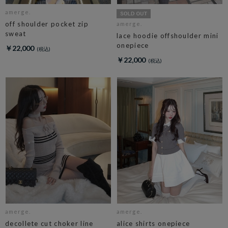
amerge.
off shoulder pocket zip
amerge.
sweat
lace hoodie offshoulder mini
onepiece
￥22,000
￥22,000
amerge.
amerge.
decollete cut choker line
alice shirts onepiece