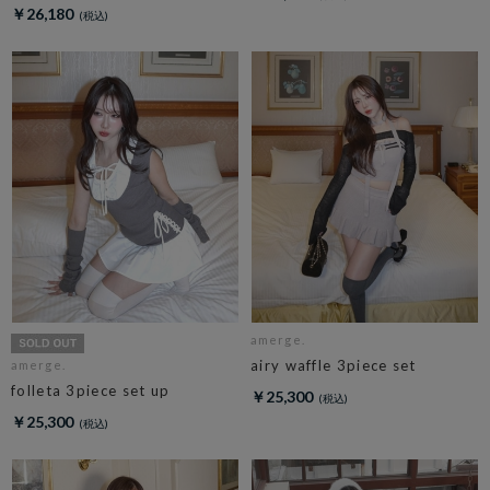
￥26,180
amerge.
airy waffle 3piece set
amerge.
folleta 3piece set up
￥25,300
￥25,300