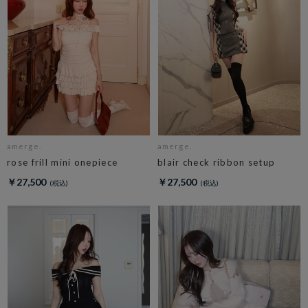
amerge.
amerge.
rose frill mini onepiece
blair check ribbon setup
￥27,500
￥27,500