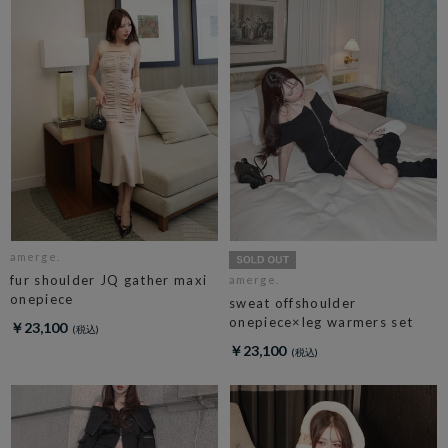
amerge.
fur shoulder JQ gather maxi
amerge.
onepiece
sweat offshoulder
onepiece×leg warmers set
￥23,100
￥23,100