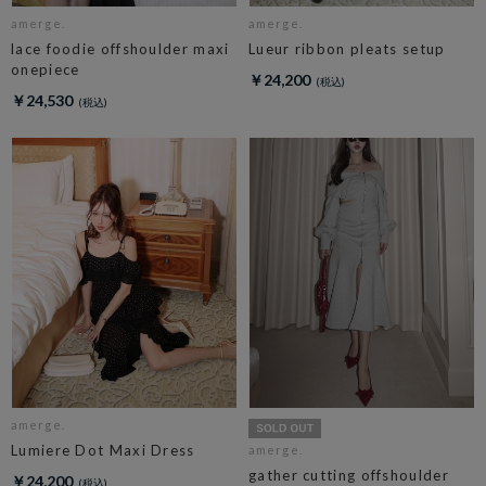
amerge.
amerge.
lace foodie offshoulder maxi
Lueur ribbon pleats setup
onepiece
￥24,200
￥24,530
amerge.
Lumiere Dot Maxi Dress
amerge.
gather cutting offshoulder
￥24,200