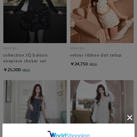
amerge.
amerge.
collection JQ baloon
velour ribbon dot setup
onepiece choker set
￥24,750
￥25,300