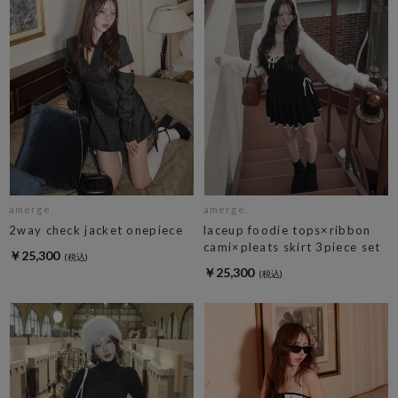
amerge.
amerge.
2way check jacket onepiece
laceup foodie tops×ribbon
cami×pleats skirt 3piece set
￥25,300
￥25,300