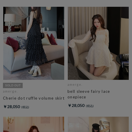
amerge.
bell sleeve fairy lace
amerge.
onepiece
Cherie dot ruffle volume skirt
￥28,050
￥28,050