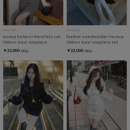
amerge.
amerge.
laceup bolero×decollete cut
feather oneshoulder×laceup
ribbon maxi onepiece
ribbon maxi onepiece set
￥22,000
￥22,000