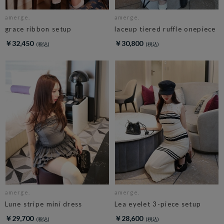
amerge.
amerge.
grace ribbon setup
laceup tiered ruffle onepiece
￥32,450
￥30,800
amerge.
amerge.
Lune stripe mini dress
Lea eyelet 3-piece setup
￥29,700
￥28,600