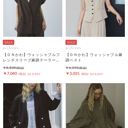
archives
archives
【ＯＮかわ】ウォッシャブルフ
【ＯＮかわ】ウォッシャブル麻
レンチスリーブ麻調テーラード
調ベスト
ＪＫ
￥8,800
￥6,050
￥7,040
￥3,025
20％OFF
50％OFF