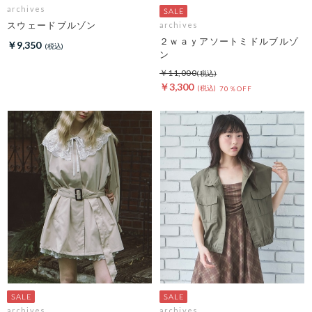
archives
スウェードブルゾン
archives
２ｗａｙアソートミドルブルゾ
￥9,350
ン
￥11,000
￥3,300
70％OFF
archives
archives