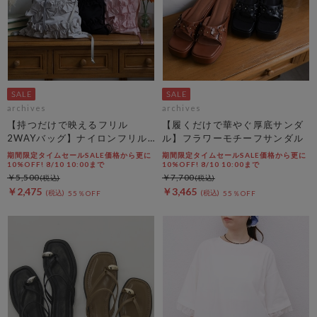
archives
archives
【持つだけで映えるフリル
【履くだけで華やぐ厚底サンダ
2WAYバッグ】ナイロンフリル
ル】フラワーモチーフサンダル
２ＷＡＹバッグ
期間限定タイムセールSALE価格から更に
期間限定タイムセールSALE価格から更に
10%OFF! 8/10 10:00まで
10%OFF! 8/10 10:00まで
￥5,500
￥7,700
￥2,475
￥3,465
55％OFF
55％OFF