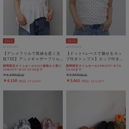
archives
archives
【アシメフリルで視線を惹く主
【ドット×レースで魅せるカッ
役TEE】アシメギャザーフリル
プ付きトップス】カップ付きホ
ＴＥＥ
ルダーネックレースタンクトッ
期間限定タイムセールSALE価格から更に
期間限定タイムセール10%OFF! 8/10
プ
10%OFF! 8/10 10:00まで
10:00まで
￥6,600
￥3,850
￥4,158
￥3,465
37％OFF
10％OFF