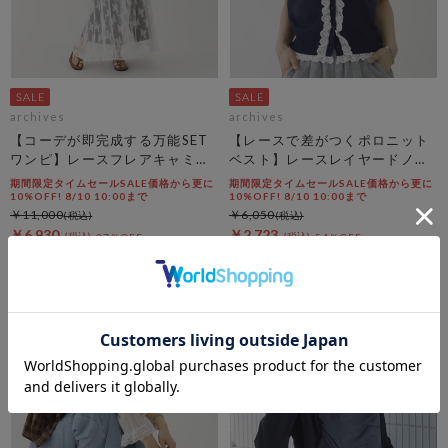
archives
archives
【コーデが即完成する万能SET
【レースで差がつくポロニット
ワンピ】レースフレアキャミＯ
ベスト】レースレイヤードノー
Ｐ×ノースカットリブＯＰＳＥ
スリポロニットベスト
期間限定タイムセールSALE価格から更に
期間限定タイムセールSALE価格から更に
Ｔ
10%OFF! 8/10 10:00まで
10%OFF! 8/10 10:00まで
￥11,000
￥6,050
￥6,930
￥2,723
37％OFF
54％OFF