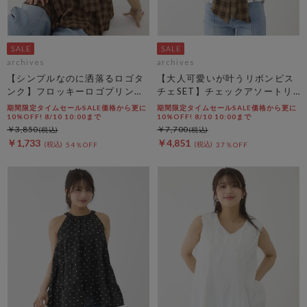
archives
archives
【シンプルなのに洒落るロゴタ
【大人可愛いが叶うリボンビス
ンク】フロッキーロゴプリント
チェSET】チェックアソートリ
タンク
ボンビスチェ×ペプラムブラウ
期間限定タイムセールSALE価格から更に
期間限定タイムセールSALE価格から更に
スＴＥＥ ＳＥＴ
10%OFF! 8/10 10:00まで
10%OFF! 8/10 10:00まで
￥3,850
￥7,700
￥1,733
￥4,851
54％OFF
37％OFF