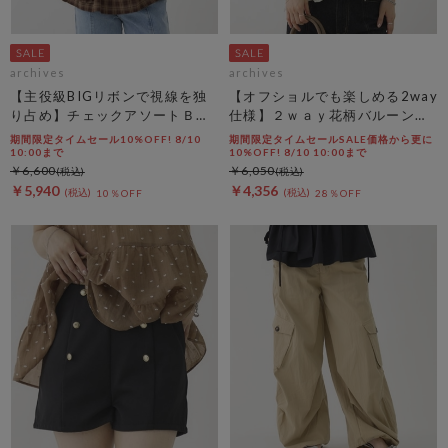
archives
archives
【主役級BIGリボンで視線を独
【オフショルでも楽しめる2way
り占め】チェックアソートＢＩ
仕様】２ｗａｙ花柄バルーンペ
Ｇリボンキャミビスチェ
プラムブラウス
期間限定タイムセール10%OFF! 8/10
期間限定タイムセールSALE価格から更に
10:00まで
10%OFF! 8/10 10:00まで
￥6,600
￥6,050
￥5,940
￥4,356
10％OFF
28％OFF