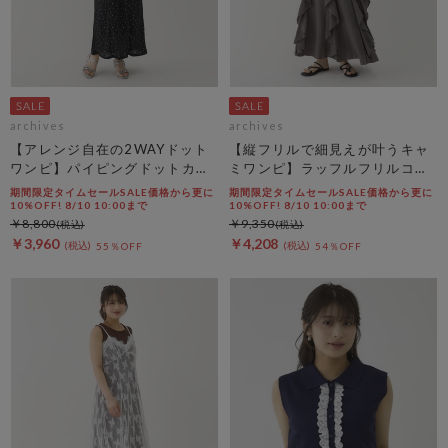
archives
archives
【アレンジ自在の2WAYドット
【縦フリルで細見えが叶うキャ
ワンピ】パイピングドットカッ
ミワンピ】ラッフルフリルコッ
トＪＱキャミワンピース
トン楊柳キャミワンピース
期間限定タイムセールSALE価格から更に
期間限定タイムセールSALE価格から更に
10%OFF! 8/10 10:00まで
10%OFF! 8/10 10:00まで
￥8,800
￥9,350
￥3,960
￥4,208
55％OFF
54％OFF