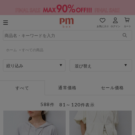
お気に入り
ログイン
カート
ホーム
>
すべての商品
絞り込み
並び替え
通常価格
セール価格
すべて
588
81～120
件
件表示