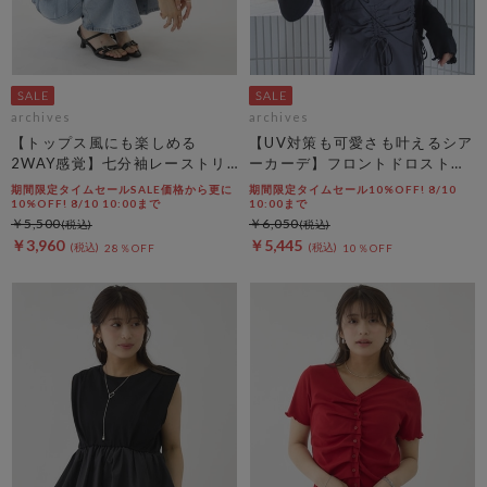
archives
archives
【トップス風にも楽しめる
【UV対策も可愛さも叶えるシア
2WAY感覚】七分袖レーストリ
ーカーデ】フロントドロストシ
ム透かしニットカーディガン
アーニットカーディガン
期間限定タイムセールSALE価格から更に
期間限定タイムセール10%OFF! 8/10
10%OFF! 8/10 10:00まで
10:00まで
￥5,500
￥6,050
￥3,960
￥5,445
28％OFF
10％OFF