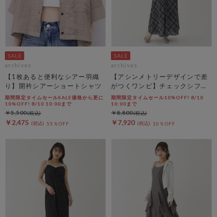
archives
archives
【1枚あると便利なシアー羽織
【アシンメトリーデザインで差
り】開衿シアーショートシャツ
がつくワンピ】チェックシフォ
ンドロストキャミワンピース
期間限定タイムセールSALE価格から更に
期間限定タイムセール10%OFF! 8/10
10%OFF! 8/10 10:00まで
10:00まで
￥5,500
￥8,800
￥2,475
￥7,920
55％OFF
10％OFF