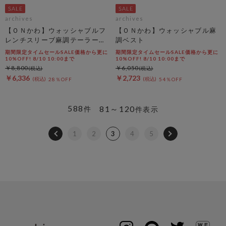
archives
archives
【ＯＮかわ】ウォッシャブルフ
【ＯＮかわ】ウォッシャブル麻
レンチスリーブ麻調テーラード
調ベスト
ＪＫ
期間限定タイムセールSALE価格から更に
期間限定タイムセールSALE価格から更に
10%OFF! 8/10 10:00まで
10%OFF! 8/10 10:00まで
￥8,800
￥6,050
￥6,336
￥2,723
28％OFF
54％OFF
588
81～120
件
件表示
1
2
3
4
5