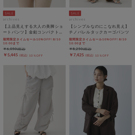
archives
archives
【上品見えする大人の美脚ショ
【シンプルなのにこなれ見え】
ートパンツ】金釦コンパクトシ
チノバレルタックカーゴパンツ
ョートパンツ
期間限定タイムセール10%OFF! 8/10
期間限定タイムセール10%OFF! 8/10
10:00まで
10:00まで
￥6,050
￥8,250
￥5,445
￥7,425
10％OFF
10％OFF