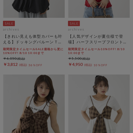
archives
archives
【きれい見えも体型カバーも叶
【人気デザインが夏仕様で登
える】ドッキングバルーンＴＯ
場】ハーフスリーブフロントタ
ＰＳ
ックカットＴＯＰＳ
期間限定タイムセールSALE価格から更に
期間限定タイムセール10%OFF! 8/10
10%OFF! 8/10 10:00まで
10:00まで
￥6,050
￥5,500
￥3,812
￥4,950
36％OFF
10％OFF