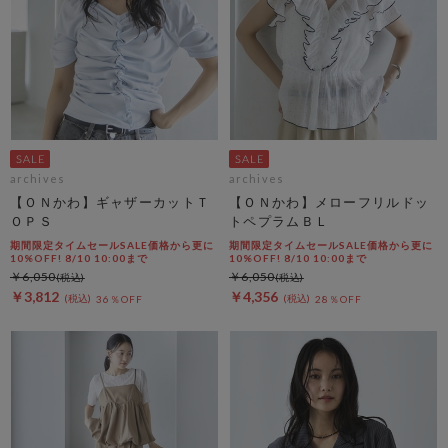
archives
archives
【ＯＮかわ】ギャザーカットＴ
【ＯＮかわ】メローフリルドッ
ＯＰＳ
トペプラムＢＬ
期間限定タイムセールSALE価格から更に
期間限定タイムセールSALE価格から更に
10%OFF! 8/10 10:00まで
10%OFF! 8/10 10:00まで
￥6,050
￥6,050
￥3,812
￥4,356
36％OFF
28％OFF