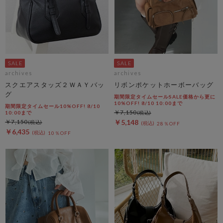
archives
archives
スクエアスタッズ２ＷＡＹバッ
リボンポケットホーボーバッグ
グ
期間限定タイムセールSALE価格から更に
10%OFF! 8/10 10:00まで
期間限定タイムセール10%OFF! 8/10
￥7,150
10:00まで
￥7,150
￥5,148
28％OFF
￥6,435
10％OFF