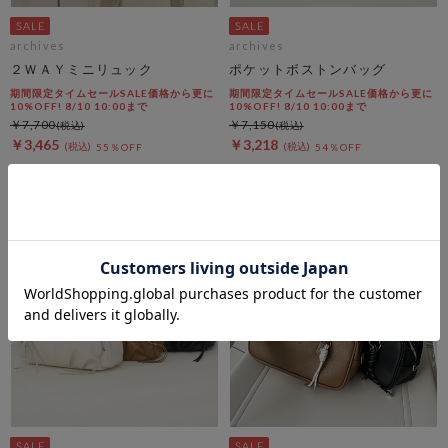
archives
archives
２ＷＡＹミニリュック
ポケットボストンバッグ
期間限定タイムセールSALE価格から更に
期間限定タイムセールSALE価格から更に
10%OFF! 8/10 10:00まで
10%OFF! 8/10 10:00まで
￥7,700
￥7,150
￥3,465
￥3,218
55％OFF
54％OFF