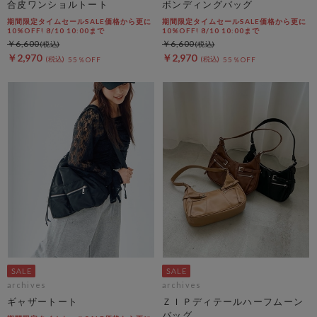
合皮ワンショルトート
ボンディングバッグ
期間限定タイムセールSALE価格から更に
期間限定タイムセールSALE価格から更に
10%OFF! 8/10 10:00まで
10%OFF! 8/10 10:00まで
￥6,600
￥6,600
￥2,970
￥2,970
55％OFF
55％OFF
archives
archives
ギャザートート
ＺＩＰディテールハーフムーン
バッグ