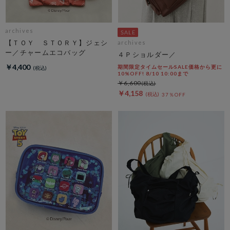
archives
【ＴＯＹ ＳＴＯＲＹ】ジェシ
archives
ー／チャームエコバッグ
４Ｐショルダー／
￥4,400
期間限定タイムセールSALE価格から更に
10%OFF! 8/10 10:00まで
￥6,600
￥4,158
37％OFF