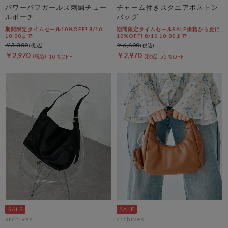
パワーパフガールズ刺繍チュー
チャーム付きスクエアボストン
ルポーチ
バッグ
期間限定タイムセール10%OFF! 8/10
期間限定タイムセールSALE価格から更に
10:00まで
10%OFF! 8/10 10:00まで
￥3,300
￥6,600
￥2,970
￥2,970
10％OFF
55％OFF
archives
archives