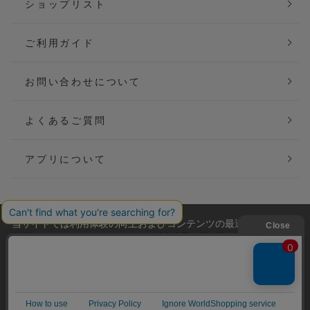
ショップリスト
ご利用ガイド
お問い合わせについて
よくあるご質問
アプリについて
当サイトでは利用体験の向上およびコンテンツの最適な提供、ト
会社概要
特定商取引法に基づく表記
ラフィックの分析を目的としてCookieを使用しています。
サイトの閲覧を継続された場合、Cookieの利用に同意したことも
ご利用規約
個人情報保護方針
のといたします。
詳細については
プライバシーポリシー
をご確認ください。
Copyright(C) P&M co.,ltd All Rights Reserved.
承諾する