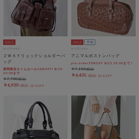
archives
archives
２ＷＡＹリュックショルダーバ
アニマルボストンバッグ
ッグ
pre-order10%OFF 8/21 10:00まで！
￥7,150
期間限定タイムセール10%OFF! 8/10
10:00まで
￥6,435
10％OFF
￥7,700
￥6,930
10％OFF