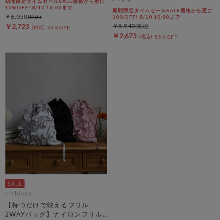
期間限定タイムセールSALE価格から更に
10%OFF! 8/10 10:00まで
期間限定タイムセールSALE価格から更に
￥6,050
10%OFF! 8/10 10:00まで
￥2,723
￥5,940
54％OFF
￥2,673
55％OFF
archives
【持つだけで映えるフリル
2WAYバッグ】ナイロンフリル