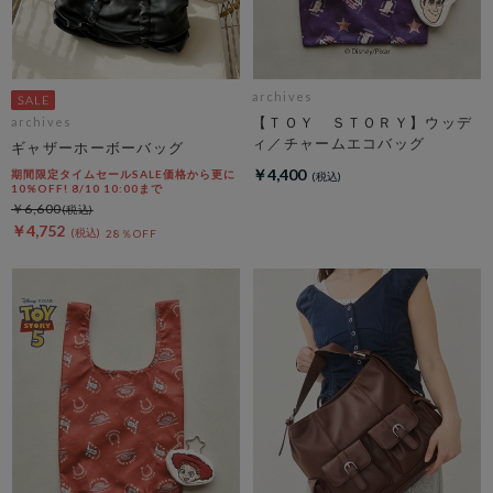
archives
【ＴＯＹ ＳＴＯＲＹ】ウッデ
archives
ィ／チャームエコバッグ
ギャザーホーボーバッグ
￥4,400
期間限定タイムセールSALE価格から更に
10%OFF! 8/10 10:00まで
￥6,600
￥4,752
28％OFF