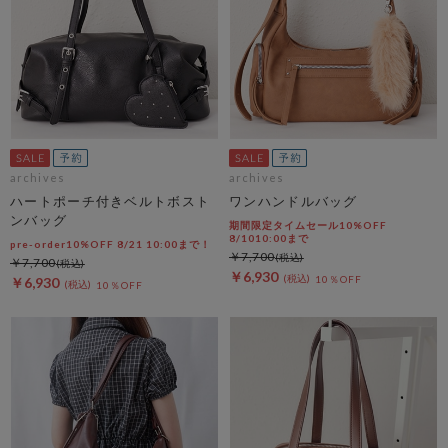
archives
archives
ハートポーチ付きベルトボスト
ワンハンドルバッグ
ンバッグ
期間限定タイムセール10%OFF
8/1010:00まで
pre-order10%OFF 8/21 10:00まで！
￥7,700
￥7,700
￥6,930
10％OFF
￥6,930
10％OFF