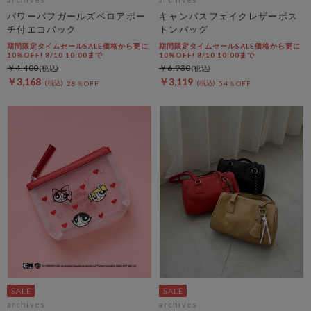
パワーパフガールズベロアポー
キャンバスフェイクレザーボス
チ付エコバック
トンバッグ
期間限定タイムセールSALE価格から更に
期間限定タイムセールSALE価格から更に
10%OFF! 8/10 10:00まで
10%OFF! 8/10 10:00まで
￥4,400
￥6,930
￥3,168
￥3,119
28％OFF
54％OFF
archives
archives