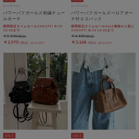
archives
archives
パワーパフガールズ刺繍チュー
パワーパフガールズベロアポー
ルポーチ
チ付エコバック
期間限定タイムセール10%OFF! 8/10
期間限定タイムセールSALE価格から更に
10:00まで
10%OFF! 8/10 10:00まで
￥3,300
￥4,400
￥2,970
￥3,168
10％OFF
28％OFF