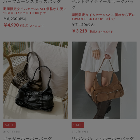
ハーフムーンスタッズバッグ
ベルトディティールラージバッ
グ
期間限定タイムセールSALE価格から更に
10%OFF! 8/10 10:00まで
期間限定タイムセールSALE価格から更に
￥6,930
10%OFF! 8/10 10:00まで
￥4,990
￥7,150
27％OFF
￥3,218
54％OFF
archives
archives
ギャザーホーボーバッグ
リボンポケットホーボーバッグ