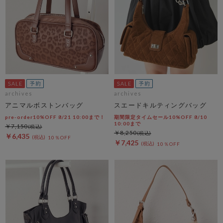
archives
archives
アニマルボストンバッグ
スエードキルティングバッグ
pre-order10%OFF 8/21 10:00まで！
期間限定タイムセール10%OFF 8/10
10:00まで
￥7,150
￥8,250
￥6,435
10％OFF
￥7,425
10％OFF