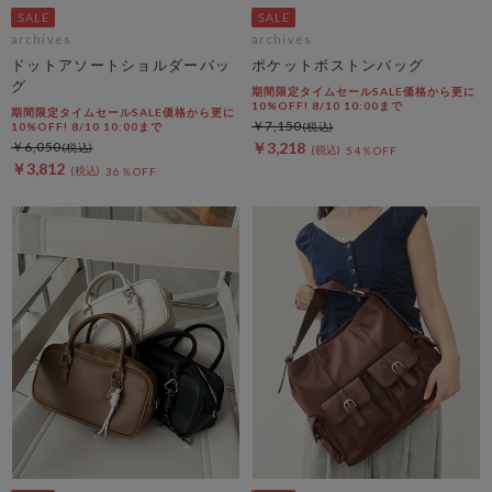
archives
archives
ドットアソートショルダーバッ
ポケットボストンバッグ
グ
期間限定タイムセールSALE価格から更に
10%OFF! 8/10 10:00まで
期間限定タイムセールSALE価格から更に
￥7,150
10%OFF! 8/10 10:00まで
￥6,050
￥3,218
54％OFF
￥3,812
36％OFF