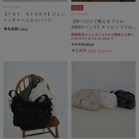
archives
【ＴＯＹ ＳＴＯＲＹ】ジェシ
archives
ー／チャームエコバッグ
【持つだけで映えるフリル
2WAYバッグ】ナイロンフリル
￥4,400
２ＷＡＹバッグ
期間限定タイムセールSALE価格から更に
10%OFF! 8/10 10:00まで
￥5,500
￥2,475
55％OFF