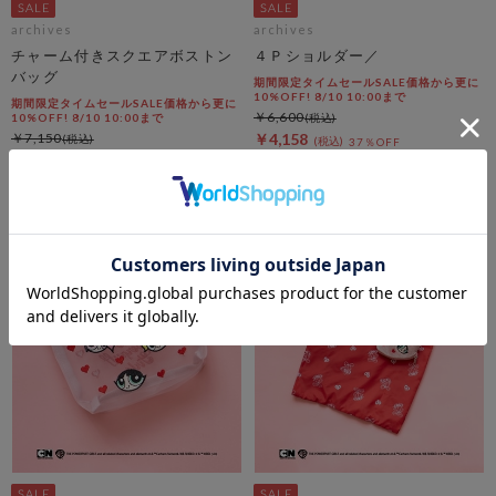
archives
archives
チャーム付きスクエアボストン
４Ｐショルダー／
バッグ
期間限定タイムセールSALE価格から更に
10%OFF! 8/10 10:00まで
期間限定タイムセールSALE価格から更に
￥6,600
10%OFF! 8/10 10:00まで
￥7,150
￥4,158
37％OFF
￥3,218
54％OFF