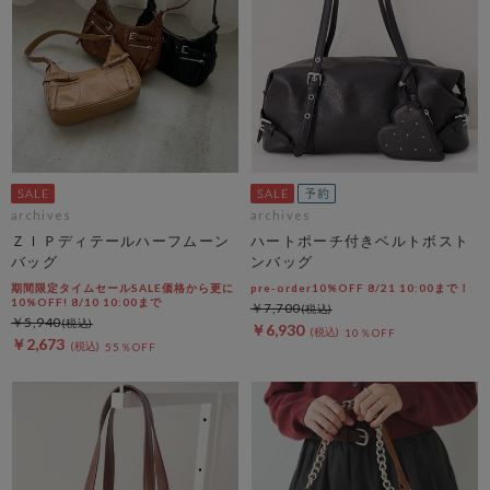
archives
archives
ＺＩＰディテールハーフムーン
ハートポーチ付きベルトボスト
バッグ
ンバッグ
期間限定タイムセールSALE価格から更に
pre-order10%OFF 8/21 10:00まで！
10%OFF! 8/10 10:00まで
￥7,700
￥5,940
￥6,930
10％OFF
￥2,673
55％OFF