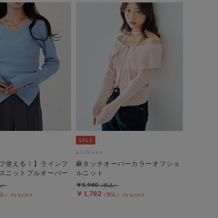
archives
フ使える！】ラインフ
麻タッチオーバーカラーオフショ
スニットプルオーバー
ルニット
￥5,940
￥1,782
70％OFF
70％OFF