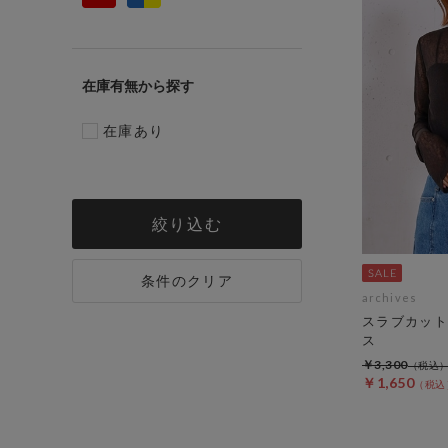
在庫有無
在庫あり
絞り込む
条件のクリア
archives
スラブカット
ス
￥3,300
￥1,650