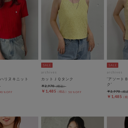
archives
archives
ハリヌキニット
カットＪＱタンク
’アソート
ク’
￥2,970
￥1,485
￥2,970
90％OFF
50％OFF
￥1,485