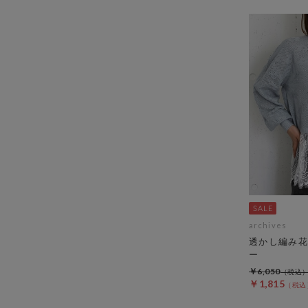
archives
透かし編み花
ー
￥6,050
￥1,815