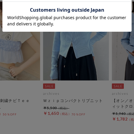
archives
archives
刺繍チビＴｅｅ
Ｗｚｉｐコンパクトリブニット
【オン／オ
ィットクロ
￥5,500
￥1,650
￥5,940
50％OFF
70％OFF
￥1,782