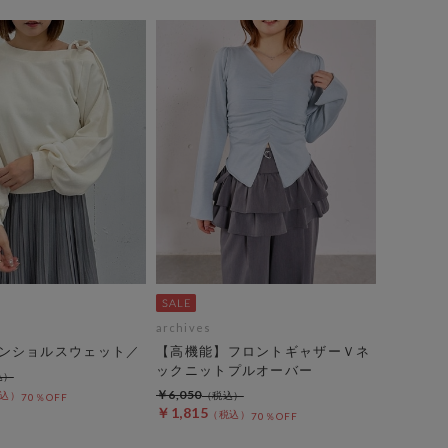
archives
ンショルスウェット／
【高機能】フロントギャザーＶネ
ックニットプルオーバー
￥6,050
70％OFF
￥1,815
70％OFF