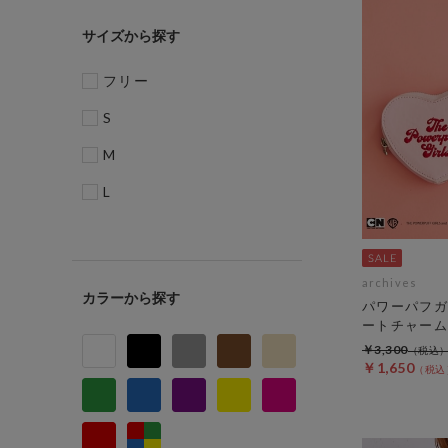
サイズ
フリー
S
M
L
archives
カラー
パワーパフガ
ートチャーム
￥3,300
￥1,650