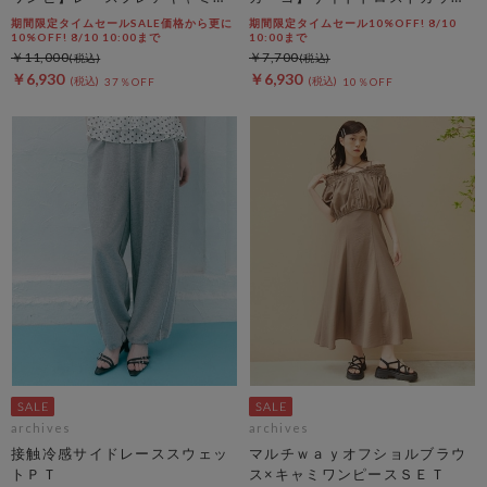
Ｐ×ノースカットリブＯＰＳＥ
リボンカーゴＰＴ
期間限定タイムセールSALE価格から更に
期間限定タイムセール10%OFF! 8/10
Ｔ
10%OFF! 8/10 10:00まで
10:00まで
￥11,000
￥7,700
￥6,930
￥6,930
37％OFF
10％OFF
archives
archives
接触冷感サイドレーススウェッ
マルチｗａｙオフショルブラウ
トＰＴ
ス×キャミワンピースＳＥＴ