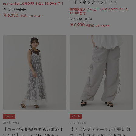
ードＶネックニットＰＯ
pre-order10%OFF 8/21 10:00まで！
￥7,700
期間限定タイムセール10%OFF! 8/10
10:00まで
￥6,930
10％OFF
￥7,700
￥6,930
10％OFF
archives
archives
【コーデが即完成する万能SET
【リボンディテールが可愛い旬
ワンピ】レースフレアキャミＯ
カーゴ】サイドドロストカット