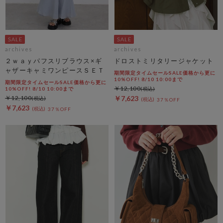
archives
archives
２ｗａｙパフスリブラウス×ギ
ドロストミリタリージャケット
ャザーキャミワンピースＳＥＴ
期間限定タイムセールSALE価格から更に
10%OFF! 8/10 10:00まで
期間限定タイムセールSALE価格から更に
￥12,100
10%OFF! 8/10 10:00まで
￥12,100
￥7,623
37％OFF
￥7,623
37％OFF