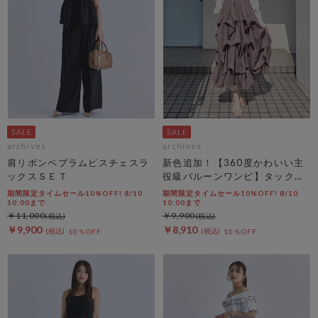
archives
archives
肩リボンペプラムビスチェスラ
新色追加！【360度かわいい主
ックスＳＥＴ
役級バルーンワンピ】タックバ
ルーンノースリギャザーワンピ
期間限定タイムセール10%OFF! 8/10
期間限定タイムセール10%OFF! 8/10
ース
10:00まで
10:00まで
￥11,000
￥9,900
￥9,900
￥8,910
10％OFF
10％OFF