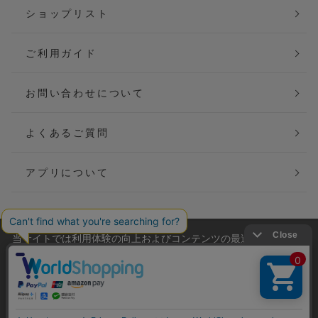
ショップリスト
ご利用ガイド
お問い合わせについて
よくあるご質問
アプリについて
当サイトでは利用体験の向上およびコンテンツの最適な提供、ト
会社概要
特定商取引法に基づく表記
ラフィックの分析を目的としてCookieを使用しています。
サイトの閲覧を継続された場合、Cookieの利用に同意したことも
ご利用規約
個人情報保護方針
のといたします。
詳細については
プライバシーポリシー
をご確認ください。
Copyright(C) P&M co.,ltd All Rights Reserved.
承諾する