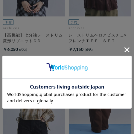
archives
archives
【高機能】七分袖レーストリム
レーストリムベロアビスチェ×
変形リブニットＣＤ
フレンチＴＥＥ ＳＥＴ
￥6,050
￥7,150