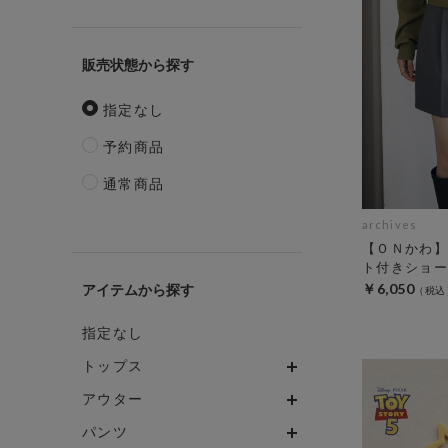
販売状態
指定なし
予約商品
通常商品
archives
【ＯＮかわ】
ト付きショー
￥6,050
アイテム
指定なし
トップス
アウター
パンツ