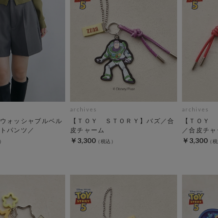
archives
archives
ウォッシャブルベル
【ＴＯＹ ＳＴＯＲＹ】バズ／合
【ＴＯＹ 
トパンツ／
皮チャーム
／合皮チャ
￥3,300
￥3,300