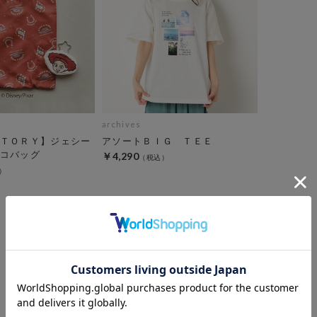
archives
ＴＯＲＹ】ジェシー
アソートＢＩＧ ＴＥＥ
コバッグ
￥4,290
10
件