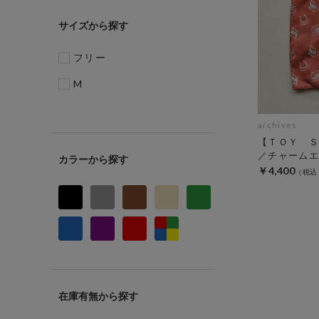
サイズ
フリー
M
archives
【ＴＯＹ Ｓ
／チャームエ
カラー
￥4,400
在庫有無