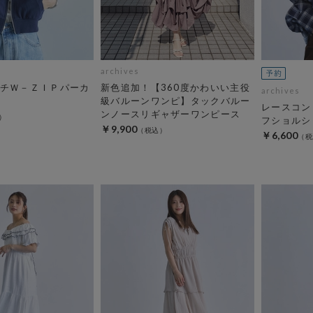
archives
チＷ－ＺＩＰパーカ
新色追加！【360度かわいい主役
archives
級バルーンワンピ】タックバルー
レースコン
ンノースリギャザーワンピース
フショルシ
￥9,900
￥6,600