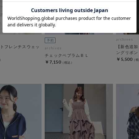
archives
トフレンチスウェッ
【新色追加
archives
ングリボン
チェックペプラムＢＬ
￥5,500
￥7,150