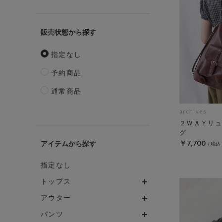
販売状態
指定なし
予約商品
通常商品
archives
２ＷＡＹリュ
グ
￥7,700
アイテム
指定なし
トップス
アウター
パンツ