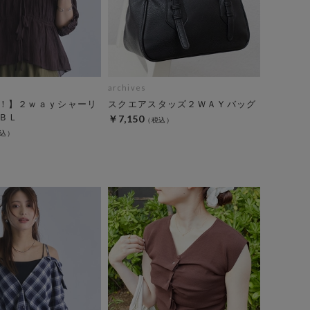
archives
！】２ｗａｙシャーリ
スクエアスタッズ２ＷＡＹバッグ
ＢＬ
￥7,150