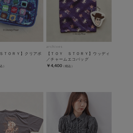
archives
ＳＴＯＲＹ】クリアポ
【ＴＯＹ ＳＴＯＲＹ】ウッディ
／チャームエコバッグ
￥4,400