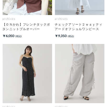
archives
archives
【ＯＮかわ】フレンチタックボ
チェックアソート２ｗａｙティ
タンニットプルオーバー
アードオフショルワンピース
￥6,050
￥9,350
archives
archives