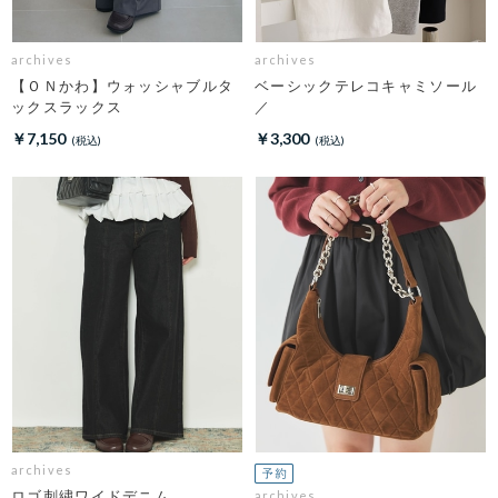
archives
archives
【ＯＮかわ】ウォッシャブルタ
ベーシックテレコキャミソール
ックスラックス
／
￥7,150
￥3,300
archives
ロゴ刺繍ワイドデニム
archives