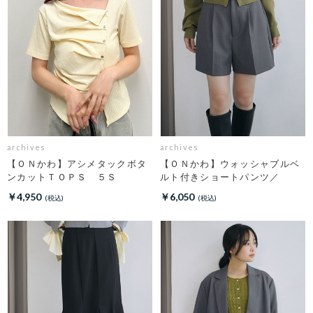
archives
archives
【ＯＮかわ】アシメタックボタ
【ＯＮかわ】ウォッシャブルベ
ンカットＴＯＰＳ ５Ｓ
ルト付きショートパンツ／
￥4,950
￥6,050