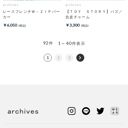
archives
archives
レースフレンチＷ－ＺＩＰパー
【ＴＯＹ ＳＴＯＲＹ】バズ／
カー
合皮チャーム
￥6,050
￥3,300
92
1～40
件
件表示
1
2
3