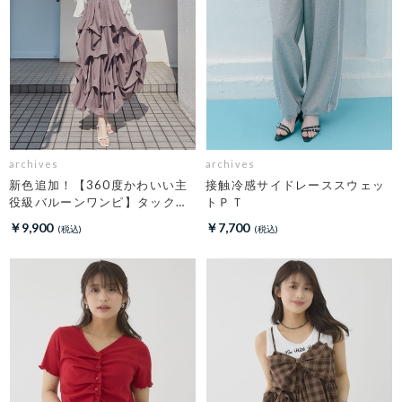
archives
archives
新色追加！【360度かわいい主
接触冷感サイドレーススウェッ
役級バルーンワンピ】タックバ
トＰＴ
ルーンノースリギャザーワンピ
￥9,900
￥7,700
ース