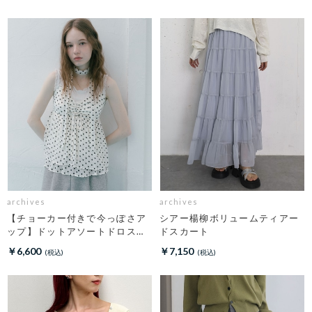
archives
archives
【チョーカー付きで今っぽさア
シアー楊柳ボリュームティアー
ップ】ドットアソートドロスト
ドスカート
キャミチュニック
￥6,600
￥7,150