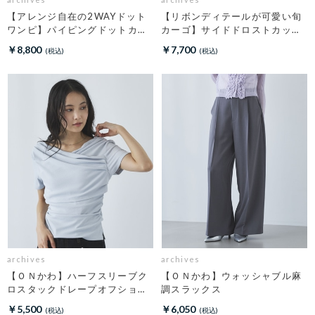
【アレンジ自在の2WAYドット
【リボンディテールが可愛い旬
ワンピ】パイピングドットカッ
カーゴ】サイドドロストカット
トＪＱキャミワンピース
リボンカーゴＰＴ
￥8,800
￥7,700
archives
archives
【ＯＮかわ】ハーフスリーブク
【ＯＮかわ】ウォッシャブル麻
ロスタックドレープオフショル
調スラックス
ＴＯＰＳ
￥5,500
￥6,050