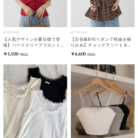
archives
archives
【人気デザインが夏仕様で登
【主役級BIGリボンで視線を独
場】ハーフスリーブフロントタ
り占め】チェックアソートＢＩ
ックカットＴＯＰＳ
Ｇリボンキャミビスチェ
￥5,500
￥6,600