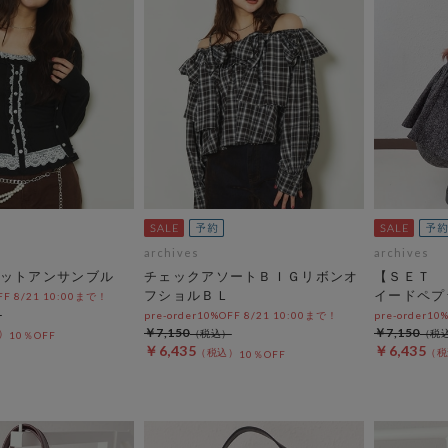
archives
archives
ットアンサンブル
チェックアソートＢＩＧリボンオ
【ＳＥＴ 
フショルＢＬ
イードペプ
OFF 8/21 10:00まで！
pre-order10%OFF 8/21 10:00まで！
pre-order10
￥7,150
￥7,150
10％OFF
￥6,435
￥6,435
10％OFF