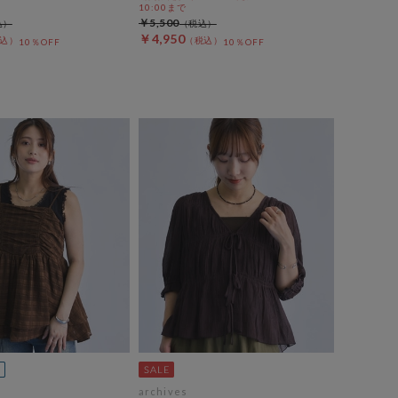
10:00まで
￥5,500
￥4,950
10％OFF
10％OFF
archives