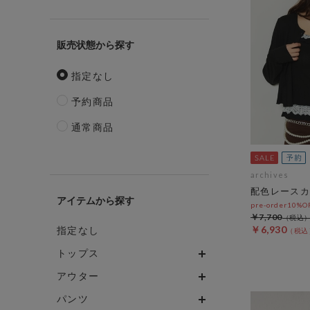
販売状態
指定なし
予約商品
通常商品
archives
配色レースカ
アイテム
pre-order10%
￥7,700
￥6,930
指定なし
トップス
アウター
パンツ