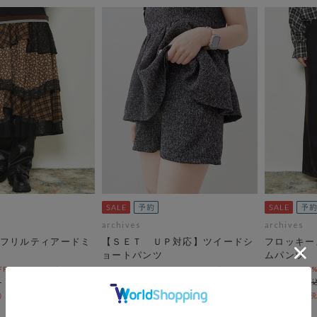
archives
archives
フリルティアードミ
【ＳＥＴ ＵＰ対応】ツイードシ
フロッキー
ョートパンツ
ムパンツ
OFF 8/21 10:00まで！
pre-order10%OFF 8/21 10:00まで！
pre-order10
￥6,600
￥8,800
￥5,940
￥7,920
10％OFF
10％OFF