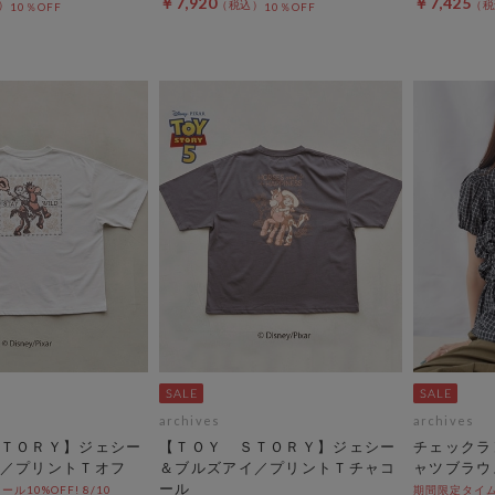
￥7,920
￥7,425
10％OFF
10％OFF
archives
archives
ＴＯＲＹ】ジェシー
【ＴＯＹ ＳＴＯＲＹ】ジェシー
チェックラ
／プリントＴオフ
＆ブルズアイ／プリントＴチャコ
ャツブラウ
ール
10%OFF! 8/10
期間限定タイムセ