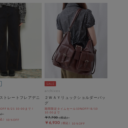
archives
ストレートフレアデニ
２ＷＡＹリュックショルダーバッ
グ
%OFF 8/21 10:00まで！
期間限定タイムセール10%OFF! 8/10
10:00まで
￥7,700
10％OFF
￥6,930
10％OFF