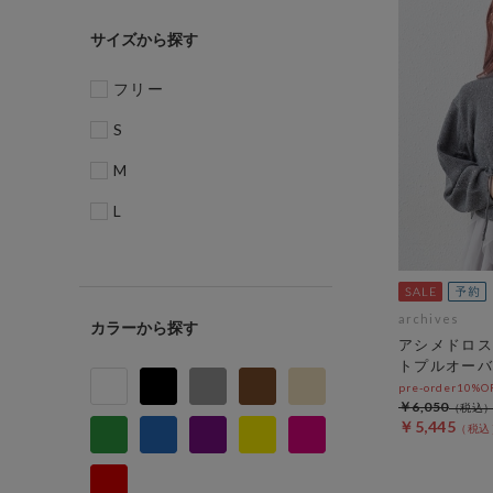
サイズ
フリー
S
M
L
archives
カラー
アシメドロス
トプルオーバ
pre-order10%
￥6,050
￥5,445