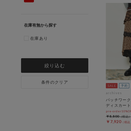
在庫有無
在庫あり
絞り込む
条件のクリア
archives
パッチワーク
ディスカート
pre-order10%
￥8,800
￥7,920