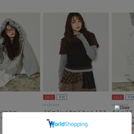
archives
archives
パーカー
３ピースレイヤードカットＴＯＰ
ホイップタ
Ｓ
OFF 8/21 10:00まで！
pre-order10
￥8,800
pre-order10%OFF 8/21 10:00まで！
￥7,920
￥8,250
10％OFF
￥7,425