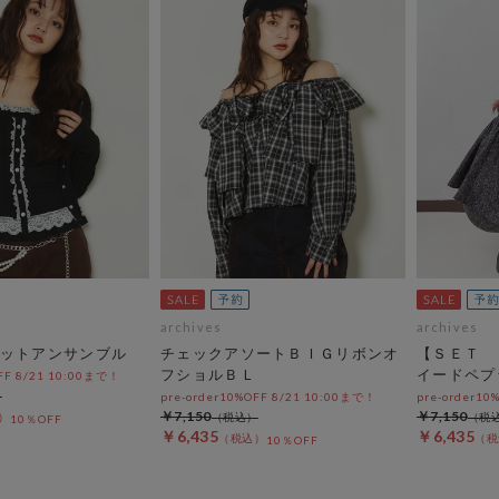
archives
archives
ットアンサンブル
チェックアソートＢＩＧリボンオ
【ＳＥＴ 
フショルＢＬ
イードペプ
OFF 8/21 10:00まで！
pre-order10%OFF 8/21 10:00まで！
pre-order10
￥7,150
￥7,150
10％OFF
￥6,435
￥6,435
10％OFF