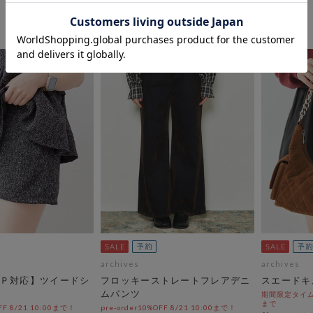
10％OFF
archives
archives
Ｐ対応】ツイードシ
フロッキーストレートフレアデニ
スエードキ
ムパンツ
期間限定タイムセー
まで
OFF 8/21 10:00まで！
pre-order10%OFF 8/21 10:00まで！