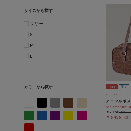
サイズ
フリー
S
M
L
カラー
archives
アニマルボス
pre-order10%
￥7,150
￥6,435