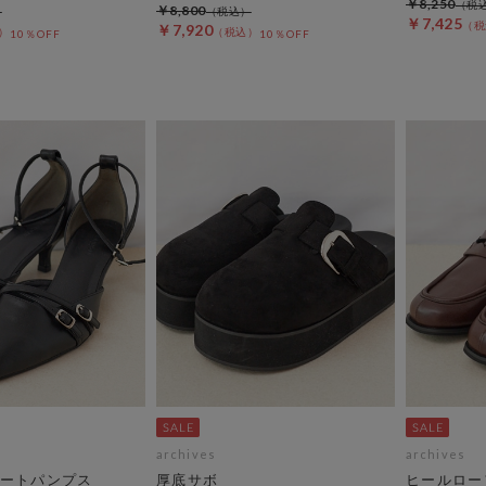
￥8,250
￥8,800
￥7,425
￥7,920
10％OFF
10％OFF
archives
archives
ートパンプス
厚底サボ
ヒールロー