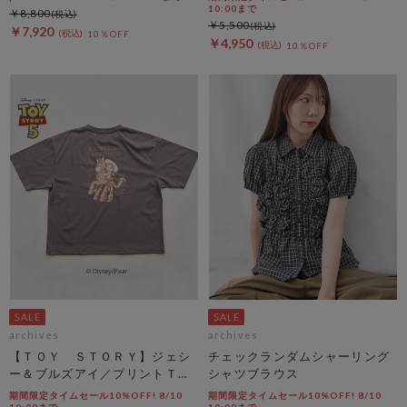
10:00まで
￥8,800
￥5,500
￥7,920
10％OFF
￥4,950
10％OFF
archives
archives
【ＴＯＹ ＳＴＯＲＹ】ジェシ
チェックランダムシャーリング
ー＆ブルズアイ／プリントＴチ
シャツブラウス
ャコール
期間限定タイムセール10%OFF! 8/10
期間限定タイムセール10%OFF! 8/10
10:00まで
10:00まで