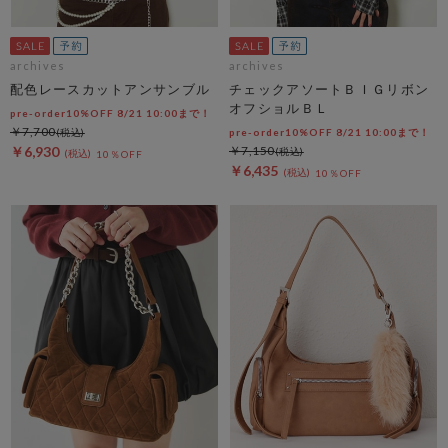
archives
archives
配色レースカットアンサンブル
チェックアソートＢＩＧリボン
オフショルＢＬ
pre-order10%OFF 8/21 10:00まで！
￥7,700
pre-order10%OFF 8/21 10:00まで！
￥6,930
￥7,150
10％OFF
￥6,435
10％OFF