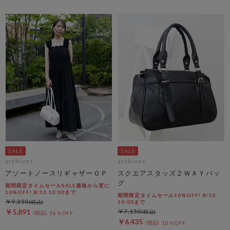
archives
archives
アソートノースリギャザーＯＰ
スクエアスタッズ２ＷＡＹバッ
グ
期間限定タイムセールSALE価格から更に
10%OFF! 8/10 10:00まで
期間限定タイムセール10%OFF! 8/10
￥9,350
10:00まで
￥5,891
￥7,150
36％OFF
￥6,435
10％OFF