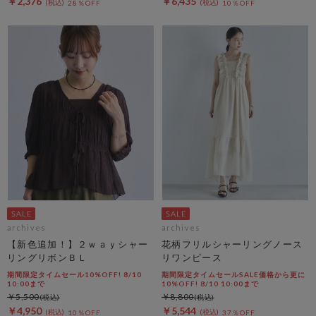
￥2,376
￥6,435
28％OFF
10％OFF
archives
archives
【新色追加！】２ｗａｙシャー
花柄フリルシャーリングノース
リングリボンＢＬ
リワンピース
期間限定タイムセール10%OFF! 8/10
期間限定タイムセールSALE価格から更に
10:00まで
10%OFF! 8/10 10:00まで
￥5,500
￥8,800
￥4,950
￥5,544
10％OFF
37％OFF