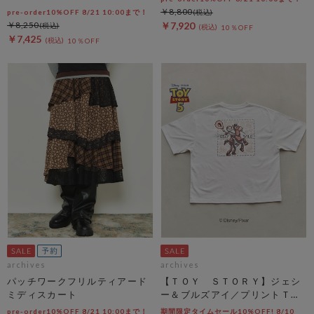
￥8,800
pre-order10%OFF 8/21 10:00まで！
￥8,250
￥7,920
10％OFF
￥7,425
10％OFF
archives
archives
パッチワークフリルティアード
【ＴＯＹ ＳＴＯＲＹ】ジェシ
ミディスカート
ー＆ブルズアイ／プリントＴオ
フ
pre-order10%OFF 8/21 10:00まで！
期間限定タイムセール10%OFF! 8/10