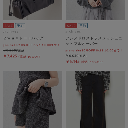
archives
archives
２ｗａｙトートバッグ
アシメドロストラメメッシュニ
ットプルオーバー
pre-order10%OFF 8/21 10:00まで！
￥8,250
pre-order10%OFF 8/21 10:00まで！
￥7,425
￥6,050
10％OFF
￥5,445
10％OFF