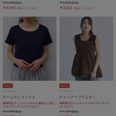
￥5,500
￥6,050
￥4,950
￥3,812
10％OFF
36％OFF
archives
archives
ネームテレコＴｅｅ
チェックペプラムＢＬ
期間限定タイムセールSALE価格から更に
期間限定タイムセール10%OFF! 8/10
10%OFF! 8/10 10:00まで
10:00まで
￥3,300
￥7,150