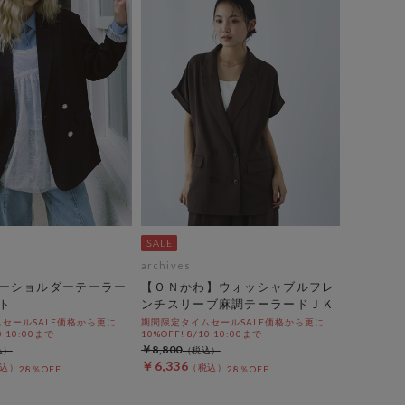
archives
ーショルダーテーラー
【ＯＮかわ】ウォッシャブルフレ
ト
ンチスリーブ麻調テーラードＪＫ
セールSALE価格から更に
期間限定タイムセールSALE価格から更に
0 10:00まで
10%OFF! 8/10 10:00まで
￥8,800
￥6,336
28％OFF
28％OFF