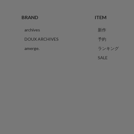
BRAND
ITEM
archives
新作
DOUX ARCHIVES
予約
amerge.
ランキング
SALE