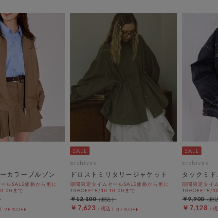
archives
archives
ーカラーブルゾン
ドロストミリタリージャケット
タックミド
ールSALE価格から更に
期間限定タイムセールSALE価格から更に
期間限定タイム
 10:00まで
10%OFF! 8/10 10:00まで
10%OFF! 8/1
￥12,100
￥9,900
￥7,623
￥7,128
28％OFF
37％OFF