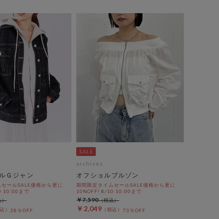
archives
ルＧジャン
オフショルブルゾン
セールSALE価格から更に
期間限定タイムセールSALE価格から更に
0 10:00まで
10%OFF! 8/10 10:00まで
￥7,590
￥2,049
28％OFF
73％OFF