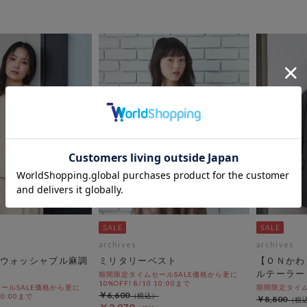
archives
archives
ウォッシャブル麻調
ミリタリーベスト
【ＯＮかわ
ルテーラー
期間限定タイムセールSALE価格から更に
10%OFF! 8/10 10:00まで
ールSALE価格から更に
期間限定タイムセ
￥6,600
 10:00まで
￥8,800