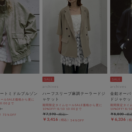
archives
archives
ートミドルブルゾン
ハーフスリーブ麻調テーラードジ
金釦オーバ
ャケット
ドジャケッ
ールSALE価格から更に
 10:00まで
期間限定タイムセールSALE価格から更に
期間限定タイム
10%OFF! 8/10 10:00まで
10%OFF! 8/1
￥7,590
￥8,800
73％OFF
￥3,416
￥6,336
54％OFF