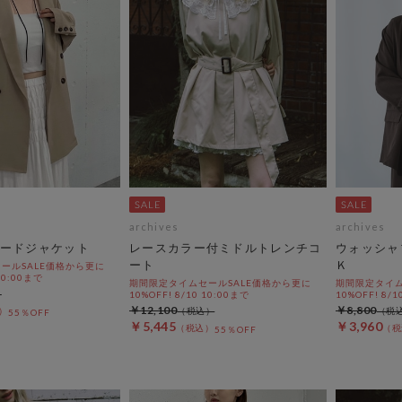
archives
archives
ードジャケット
レースカラー付ミドルトレンチコ
ウォッシャ
ート
Ｋ
ールSALE価格から更に
 10:00まで
期間限定タイムセールSALE価格から更に
期間限定タイム
10%OFF! 8/10 10:00まで
10%OFF! 8/1
￥12,100
￥8,800
55％OFF
￥5,445
￥3,960
55％OFF