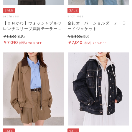
archives
archives
【ＯＮかわ】ウォッシャブルフ
金釦オーバーショルダーテーラ
レンチスリーブ麻調テーラード
ードジャケット
ＪＫ
￥8,800
￥8,800
￥7,040
￥7,040
20％OFF
20％OFF