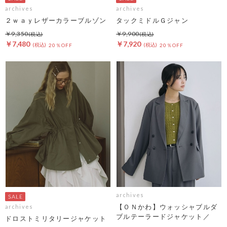
archives
archives
２ｗａｙレザーカラーブルゾン
タックミドルＧジャン
￥9,350
￥9,900
￥7,480
￥7,920
20％OFF
20％OFF
archives
【ＯＮかわ】ウォッシャブルダ
archives
ブルテーラードジャケット／
ドロストミリタリージャケット