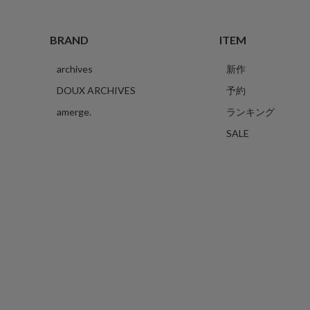
BRAND
ITEM
archives
新作
DOUX ARCHIVES
予約
amerge.
ランキング
SALE