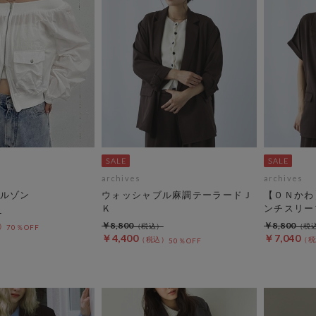
archives
archives
ルゾン
ウォッシャブル麻調テーラードＪ
【ＯＮかわ
Ｋ
ンチスリー
￥8,800
￥8,800
70％OFF
￥4,400
￥7,040
50％OFF