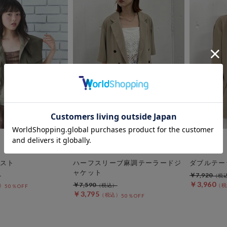
archives
archives
スト
ハーフスリーブ麻調テーラードジ
ダブルテー
ャケット
￥7,920
￥3,960
￥7,590
50％OFF
￥3,795
50％OFF