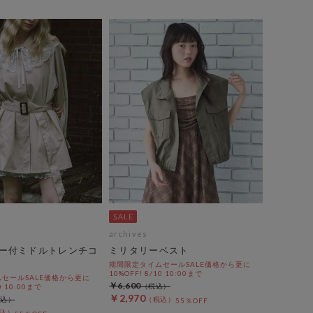
archives
ー付ミドルトレンチコ
ミリタリーベスト
期間限定タイムセールSALE価格から更に
10%OFF! 8/10 10:00まで
セールSALE価格から更に
￥6,600
0 10:00まで
￥2,970
55％OFF