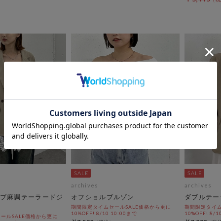
archives
archives
ブ麻調テーラードジ
オフショルブルゾン
ダブルテー
期間限定タイムセールSALE価格から更に
期間限定タイム
10%OFF! 8/10 10:00まで
10%OFF! 8/1
ールSALE価格から更に