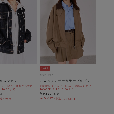
archives
ルＧジャン
２ｗａｙレザーカラーブルゾン
セールSALE価格から更に
期間限定タイムセールSALE価格から更に
0 10:00まで
10%OFF! 8/10 10:00まで
￥9,350
￥6,732
28％OFF
28％OFF