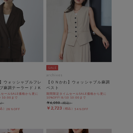
archives
】ウォッシャブルフレ
【ＯＮかわ】ウォッシャブル麻調
ブ麻調テーラードＪＫ
ベスト
セールSALE価格から更に
期間限定タイムセールSALE価格から更に
0 10:00まで
10%OFF! 8/10 10:00まで
￥6,050
￥2,723
28％OFF
54％OFF