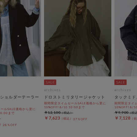
archives
archives
ショルダーテーラー
ドロストミリタリージャケット
タックミド
期間限定タイムセールSALE価格から更に
期間限定タイム
10%OFF! 8/10 10:00まで
10%OFF! 8/1
ールSALE価格から更に
￥12,100
￥9,900
 10:00まで
￥7,623
￥7,128
37％OFF
28％OFF