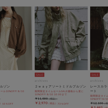
archives
archives
ルゾン
２ｗａｙアソートミドルブルゾン
レースカラ
ート
10%OFF! 8/10
期間限定タイムセールSALE価格から更に
10%OFF! 8/10 10:00まで
期間限定タイム
￥11,000
10%OFF! 8/1
￥2,970
￥12,100
10％OFF
73％OFF
￥5,445