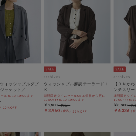
archives
archives
ウォッシャブルダブ
ウォッシャブル麻調テーラードＪ
【ＯＮかわ
ジャケット／
Ｋ
ンチスリー
 8/10 10:00まで
期間限定タイムセールSALE価格から更に
期間限定タイム
10%OFF! 8/10 10:00まで
10%OFF! 8/1
￥8,800
￥8,800
10％OFF
￥3,960
￥6,336
55％OFF