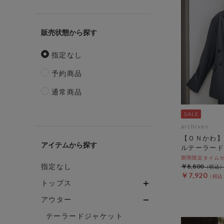
販売状態
指定なし
予約商品
通常商品
archives
【ＯＮかわ】
アイテム
ルテーラード
期間限定タイムセール
指定なし
￥8,800
￥7,920
トップス
アウター
テーラードジャケット