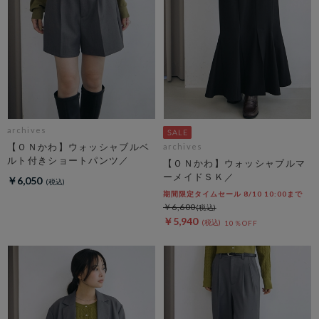
archives
【ＯＮかわ】ウォッシャブルベ
archives
ルト付きショートパンツ／
【ＯＮかわ】ウォッシャブルマ
ーメイドＳＫ／
￥6,050
期間限定タイムセール 8/10 10:00まで
￥6,600
￥5,940
10％OFF