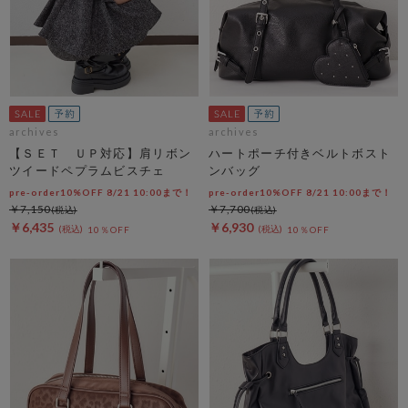
archives
archives
【ＳＥＴ ＵＰ対応】肩リボン
ハートポーチ付きベルトボスト
ツイードペプラムビスチェ
ンバッグ
pre-order10%OFF 8/21 10:00まで！
pre-order10%OFF 8/21 10:00まで！
￥7,150
￥7,700
￥6,435
￥6,930
10％OFF
10％OFF