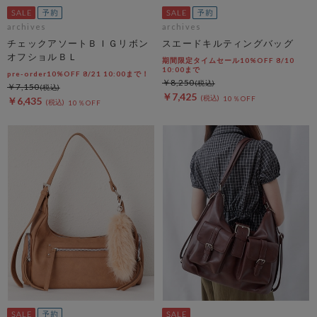
archives
archives
チェックアソートＢＩＧリボン
スエードキルティングバッグ
オフショルＢＬ
期間限定タイムセール10%OFF 8/10
10:00まで
pre-order10%OFF 8/21 10:00まで！
￥8,250
￥7,150
￥7,425
10％OFF
￥6,435
10％OFF