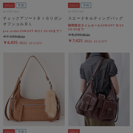
archives
archives
チェックアソートＢＩＧリボン
スエードキルティングバッグ
オフショルＢＬ
期間限定タイムセール10%OFF 8/10
10:00まで
pre-order10%OFF 8/21 10:00まで！
￥8,250
￥7,150
￥7,425
10％OFF
￥6,435
10％OFF