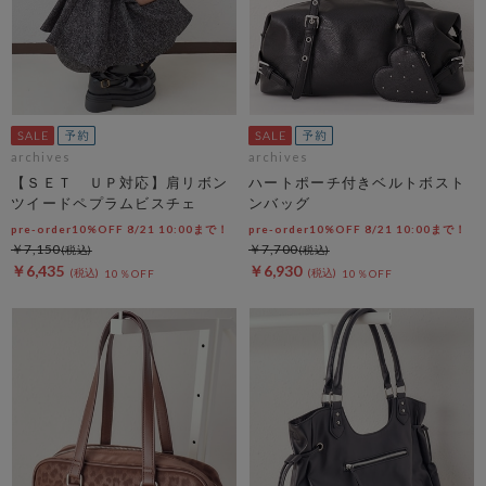
archives
archives
【ＳＥＴ ＵＰ対応】肩リボン
ハートポーチ付きベルトボスト
ツイードペプラムビスチェ
ンバッグ
pre-order10%OFF 8/21 10:00まで！
pre-order10%OFF 8/21 10:00まで！
￥7,150
￥7,700
￥6,435
￥6,930
10％OFF
10％OFF