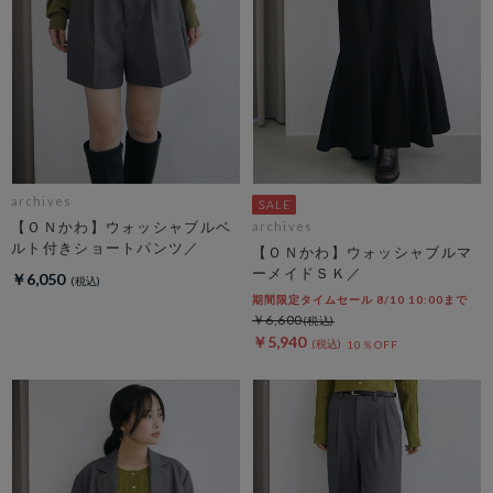
archives
【ＯＮかわ】ウォッシャブルベ
archives
ルト付きショートパンツ／
【ＯＮかわ】ウォッシャブルマ
ーメイドＳＫ／
￥6,050
期間限定タイムセール 8/10 10:00まで
￥6,600
￥5,940
10％OFF