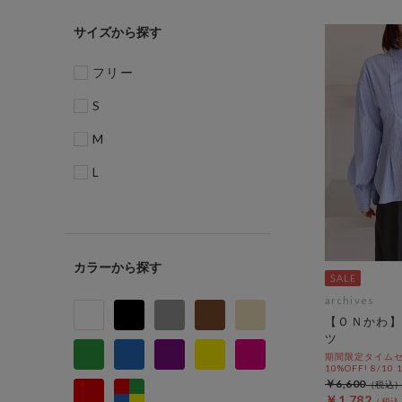
サイズ
フリー
S
M
L
カラー
archives
【ＯＮかわ】
ツ
期間限定タイムセ
10%OFF! 8/10
￥6,600
￥1,782