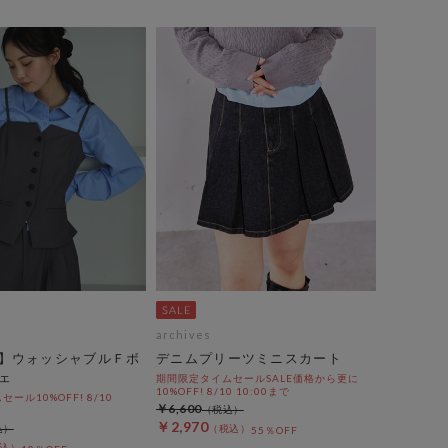
archives
】ウォッシャブルＦボ
デニムプリーツミニスカート
ェ
期間限定タイムセールSALE価格から更に
10%OFF! 8/10 10:00まで
ール10%OFF! 8/10
￥6,600
￥2,970
55％OFF