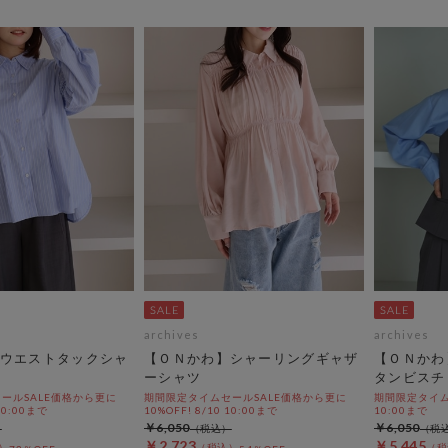
archives
archives
ウエストタックシャ
【ＯＮかわ】シャーリングギャザ
【ＯＮかわ
ーシャツ
タンビスチ
ールSALE価格から更に
期間限定タイムセールSALE価格から更に
期間限定タイムセ
 10:00まで
10%OFF! 8/10 10:00まで
10:00まで
￥6,050
￥6,050
￥2,723
￥5,445