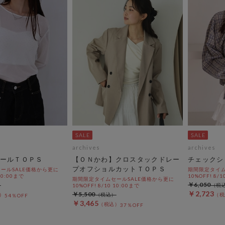
archives
archives
ールＴＯＰＳ
【ＯＮかわ】クロスタックドレー
チェックシ
プオフショルカットＴＯＰＳ
ールSALE価格から更に
期間限定タイム
 10:00まで
10%OFF! 8/1
期間限定タイムセールSALE価格から更に
￥6,050
10%OFF! 8/10 10:00まで
￥2,723
￥5,500
54％OFF
￥3,465
37％OFF