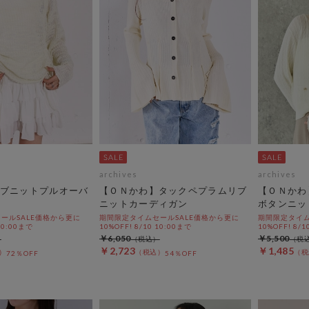
archives
archives
ブニットプルオーバ
【ＯＮかわ】タックペプラムリブ
【ＯＮかわ
ニットカーディガン
ボタンニッ
ールSALE価格から更に
期間限定タイムセールSALE価格から更に
期間限定タイム
 10:00まで
10%OFF! 8/10 10:00まで
10%OFF! 8/1
￥6,050
￥5,500
￥2,723
￥1,485
72％OFF
54％OFF