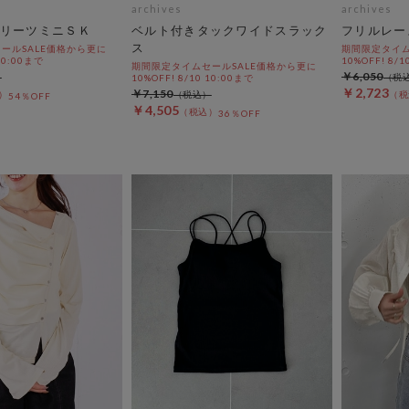
archives
archives
リーツミニＳＫ
ベルト付きタックワイドスラック
フリルレー
ス
ールSALE価格から更に
期間限定タイム
 10:00まで
10%OFF! 8/1
期間限定タイムセールSALE価格から更に
￥6,050
10%OFF! 8/10 10:00まで
￥2,723
￥7,150
54％OFF
￥4,505
36％OFF