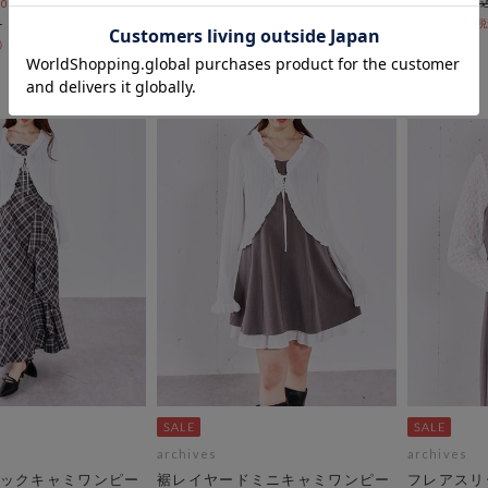
￥7,700
￥7,150
 10:00まで
￥3,465
￥3,218
55％OFF
55％OFF
archives
archives
ックキャミワンピー
裾レイヤードミニキャミワンピー
フレアスリ