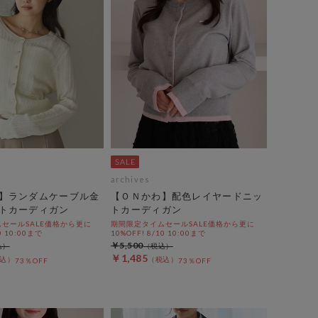
archives
】ランダムケーブル金
【ＯＮかわ】配色レイヤードニッ
トカーディガン
トカーディガン
セールSALE価格から更に
期間限定タイムセールSALE価格から更に
0 10:00まで
10%OFF! 8/10 10:00まで
￥5,500
￥1,485
73％OFF
73％OFF