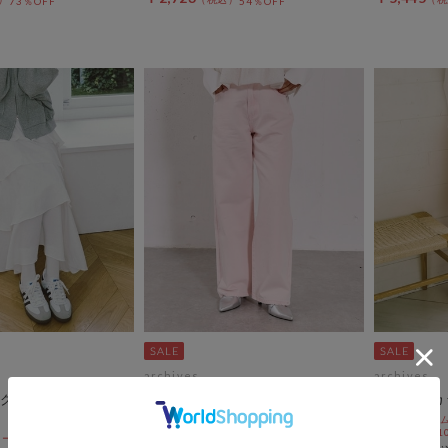
73％OFF
54％OFF
archives
archives
クフリルティアード
カラーストレートデニム
ベルト付カ
期間限定タイムセールSALE価格から更に
期間限定タイム
10%OFF! 8/10 10:00まで
10%OFF! 8/1
ールSALE価格から更に