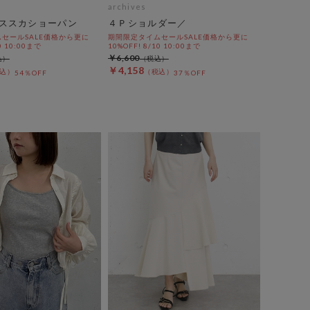
archives
ススカショーパン
４Ｐショルダー／
セールSALE価格から更に
期間限定タイムセールSALE価格から更に
0 10:00まで
10%OFF! 8/10 10:00まで
￥6,600
￥4,158
54％OFF
37％OFF