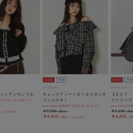
archives
archives
ットアンサンブル
チェックアソートＢＩＧリボンオ
【ＳＥＴ 
フショルＢＬ
イードペプ
OFF 8/21 10:00まで！
pre-order10%OFF 8/21 10:00まで！
pre-order10
￥7,150
￥7,150
10％OFF
￥6,435
￥6,435
10％OFF