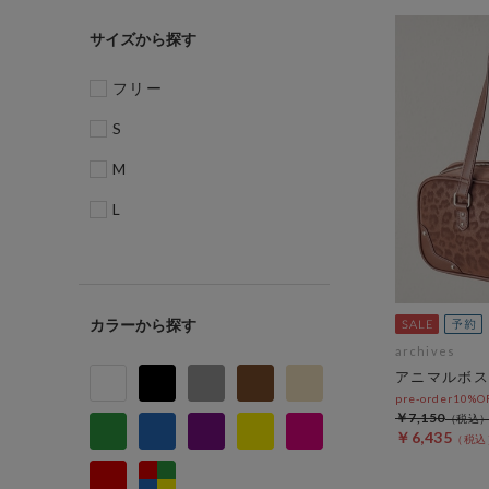
サイズ
フリー
S
M
L
カラー
archives
アニマルボス
pre-order10%
￥7,150
￥6,435