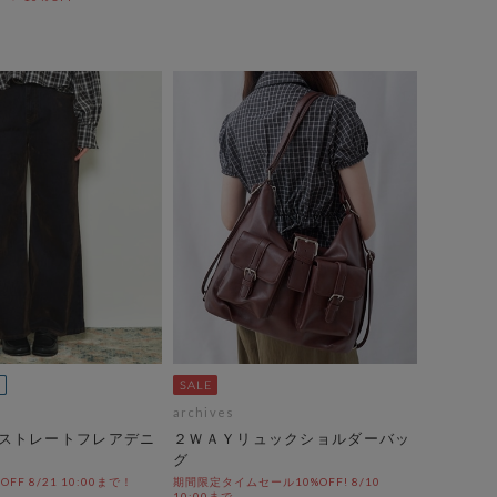
archives
ストレートフレアデニ
２ＷＡＹリュックショルダーバッ
グ
%OFF 8/21 10:00まで！
期間限定タイムセール10%OFF! 8/10
10:00まで