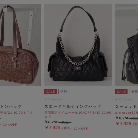
archives
archives
トンバッグ
スエードキルティングバッグ
２ｗａｙト
OFF 8/21 10:00まで！
期間限定タイムセール10%OFF 8/10 10:00
pre-order10
まで
￥8,250
￥8,250
￥7,425
10％OFF
￥7,425
10％OFF