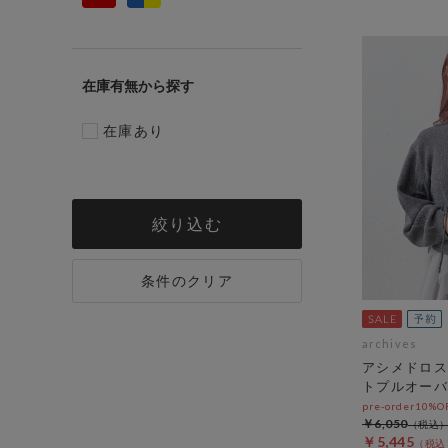
在庫有無
在庫あり
絞り込む
条件のクリア
archives
アシメドロス
トプルオーバ
pre-order10%
￥6,050
￥5,445