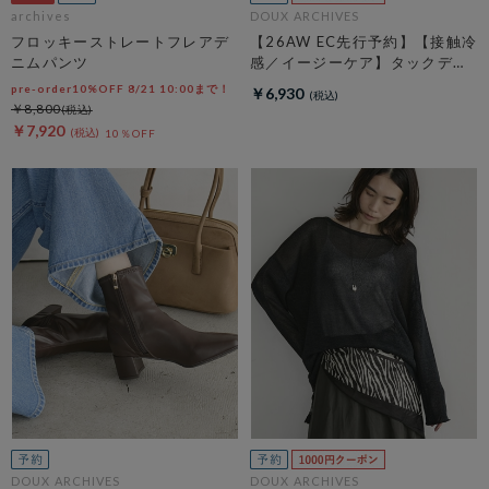
archives
DOUX ARCHIVES
フロッキーストレートフレアデ
【26AW EC先行予約】【接触冷
ニムパンツ
感／イージーケア】タックデザ
イントップス／
pre-order10%OFF 8/21 10:00まで！
￥6,930
￥8,800
￥7,920
10％OFF
DOUX ARCHIVES
DOUX ARCHIVES