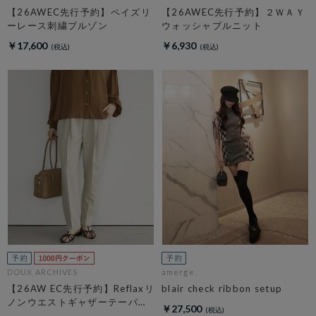
【26AWEC先行予約】ペイズリ
【26AWEC先行予約】２ＷＡＹ
ーレース刺繍ブルゾン
ウォッシャブルニット
￥17,600
￥6,930
DOUX ARCHIVES
amerge.
【26AW EC先行予約】Reflaxリ
blair check ribbon setup
ノンウエストギャザーテーパー
￥27,500
ドパンツ