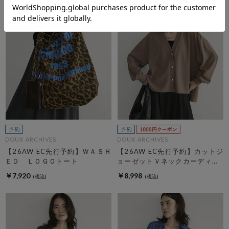
DOUX ARCHIVES
DOUX ARCHIVES
【26AW EC先行予約】ＷＡＳＨ
【26AW EC先行予約】カットジ
ＥＤ ＬＯＧＯトート
ョーゼットＶネックカーディガ
ン
￥7,920
￥8,998