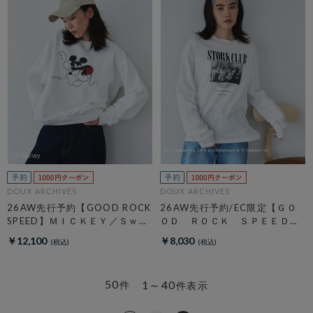
DOUX ARCHIVES
DOUX ARCHIVES
26AW先行予約【GOOD ROCK
26AW先行予約/EC限定【ＧＯ
SPEED】ＭＩＣＫＥＹ／Ｓｗｅ
ＯＤ ＲＯＣＫ ＳＰＥＥＤ】
ａｔ
ＬＩＦＥ ＰＣ フォトロンＴ
￥12,100
￥8,030
ＥＥ
50
1～40
件
件表示