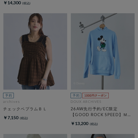
￥14,300
archives
DOUX ARCHIVES
チェックペプラムＢＬ
26AW先行予約/EC限定
【GOOD ROCK SPEED】ＭＩ
￥7,150
ＣＫＥＹ／Ｈｏｏｄｉｅ
￥13,200