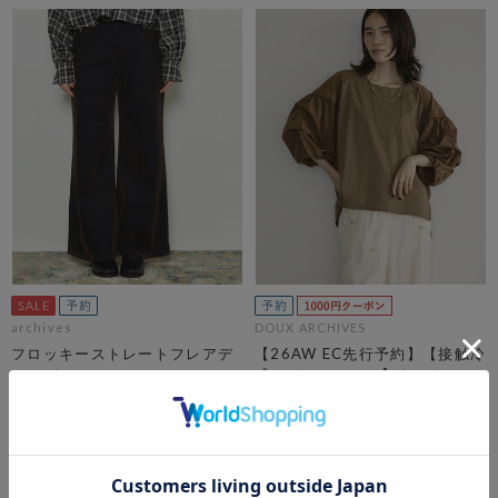
archives
DOUX ARCHIVES
フロッキーストレートフレアデ
【26AW EC先行予約】【接触冷
ニムパンツ
感／イージーケア】タックデザ
イントップス／
pre-order10%OFF 8/21 10:00まで！
￥6,930
￥8,800
￥7,920
10％OFF