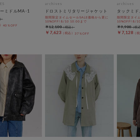
ES
archives
archives
ーミドルMA-1
ドロストミリタリージャケット
タックミド
期間限定タイムセールSALE価格から更に
期間限定タイム
10%OFF! 8/10 10:00まで
10%OFF! 8/1
40％OFF
￥12,100
￥9,900
￥7,623
￥7,128
37％OFF