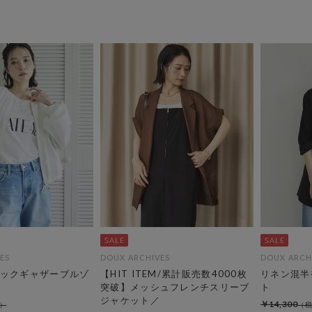
ES
DOUX ARCHIVES
DOUX ARCH
ックギャザーブルゾ
【HIT ITEM/累計販売数4000枚
リネン混半
突破】メッシュフレンチスリーブ
ト
ジャケット／
￥14,300