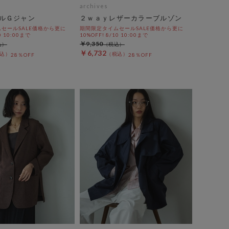
archives
ルＧジャン
２ｗａｙレザーカラーブルゾン
セールSALE価格から更に
期間限定タイムセールSALE価格から更に
0 10:00まで
10%OFF! 8/10 10:00まで
￥9,350
￥6,732
28％OFF
28％OFF