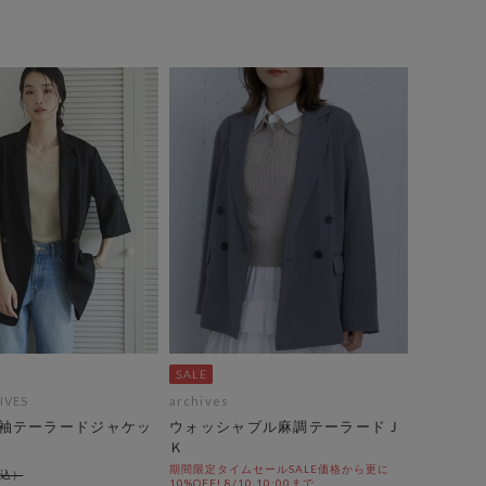
IVES
archives
袖テーラードジャケッ
ウォッシャブル麻調テーラードＪ
Ｋ
期間限定タイムセールSALE価格から更に
10%OFF! 8/10 10:00まで