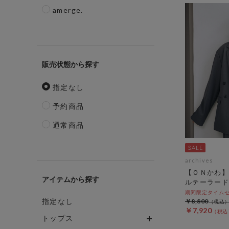
amerge.
販売状態
指定なし
予約商品
通常商品
archives
【ＯＮかわ】
アイテム
ルテーラード
期間限定タイムセール
指定なし
￥8,800
￥7,920
トップス