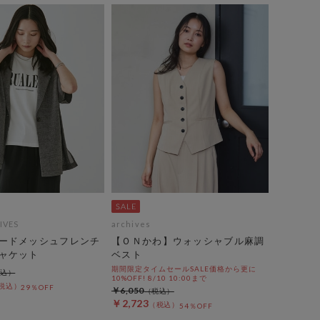
IVES
archives
ードメッシュフレンチ
【ＯＮかわ】ウォッシャブル麻調
ャケット
ベスト
期間限定タイムセールSALE価格から更に
10%OFF! 8/10 10:00まで
29％OFF
￥6,050
￥2,723
54％OFF