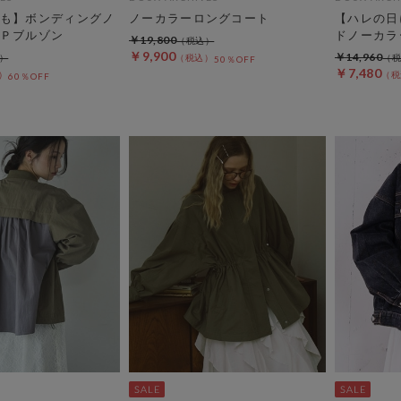
も】ボンディングノ
ノーカラーロングコート
【ハレの日
Ｐブルゾン
ドノーカラ
￥19,800
￥9,900
￥14,960
50％OFF
￥7,480
60％OFF