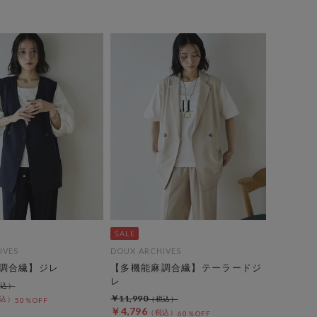
IVES
DOUX ARCHIVES
調合繊】ジレ
【多機能麻調合繊】テーラードジ
レ
￥11,990
50％OFF
￥4,796
60％OFF