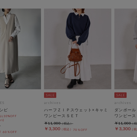
ES
archives
archives
ワンピ
ハーフＺＩＰスウェット×キャミ
ダンボール
ワンピースＳＥＴ
ワンピース
L10%OFF
ri)
￥11,000
￥11,000
￥3,300
￥3,300
70％OFF
60％OFF