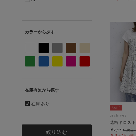
カラー
在庫有無
在庫あり
archives
花柄ドロスト
￥7,150
絞り込む
￥3,575