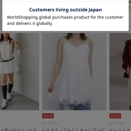
50％OFF
50％OFF
￥9,020
￥3,608
archives
archives
ュ付バルーンノース
レースラッフルミニキャミワンピ
イレヘムス