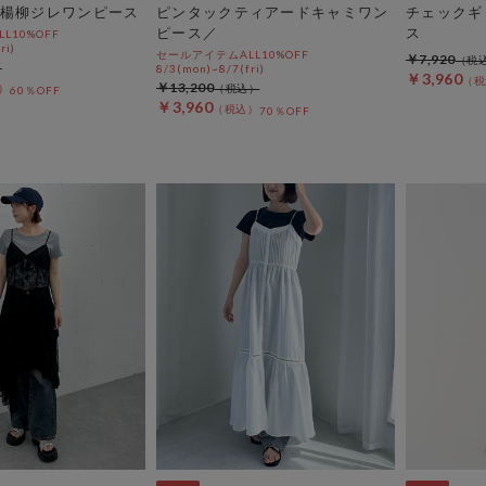
楊柳ジレワンピース
ピンタックティアードキャミワン
チェックギ
ピース／
ス
L10%OFF
ri)
セールアイテムALL10%OFF
￥7,920
8/3(mon)~8/7(fri)
￥3,960
￥13,200
60％OFF
￥3,960
70％OFF