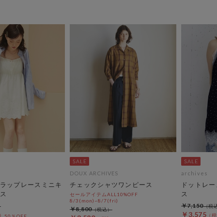
DOUX ARCHIVES
archives
ラップレースミニキ
チェックシャツワンピース
ドットレー
ス
ス
セールアイテムALL10%OFF
8/3(mon)~8/7(fri)
￥7,150
￥8,800
￥3,575
50％OFF