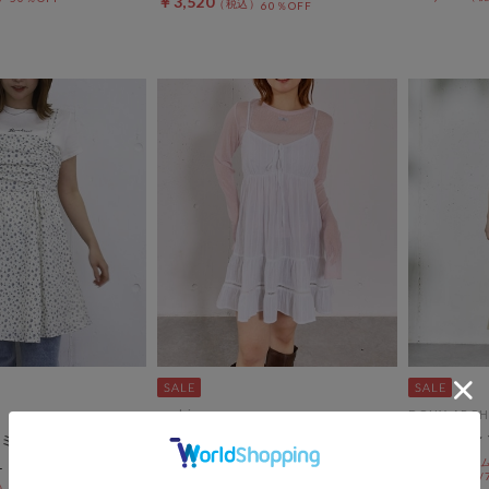
￥3,520
60％OFF
archives
DOUX ARCH
ミニキャミＯＰ
カラミ刺繍キャミＯＰ
アシメティ
セールアイテムA
￥7,150
8/3(mon)~8/7
￥3,575