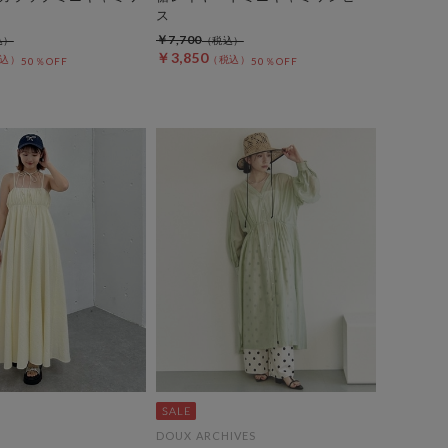
ス
￥7,700
￥3,850
50％OFF
50％OFF
DOUX ARCHIVES